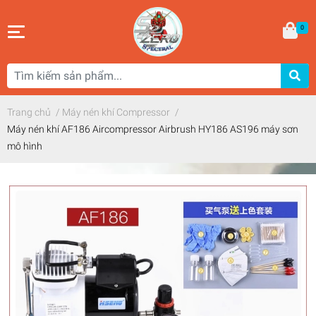
0
Trang chủ
/
Máy nén khí Compressor
/
Máy nén khí AF186 Aircompressor Airbrush HY186 AS196 máy sơn
mô hình