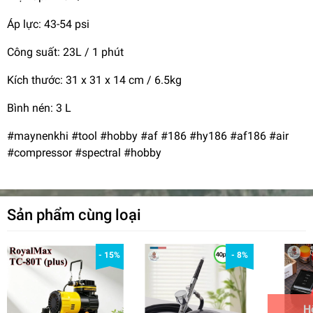
Áp lực: 43-54 psi
Công suất: 23L / 1 phút
Kích thước: 31 x 31 x 14 cm / 6.5kg
Bình nén: 3 L
#maynenkhi #tool #hobby #af #186 #hy186 #af186 #air
#compressor #spectral #hobby
Sản phẩm cùng loại
- 15%
- 8%
H