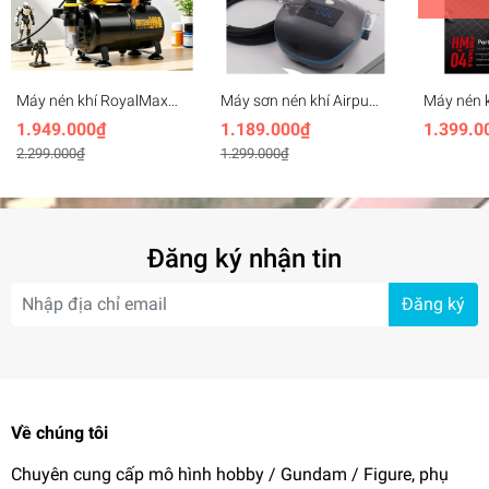
Máy nén khí RoyalMax
Máy sơn nén khí Airpump
Máy nén 
TC-80T Aircompressor
mini compressor 555-
Portable 
1.949.000₫
1.189.000₫
1.399.0
Airbrush sơn mô hình
3055 sreen display max
pump air
2.299.000₫
1.299.000₫
300KPa (40psi)
mio
Đăng ký nhận tin
Đăng ký
Về chúng tôi
Chuyên cung cấp mô hình hobby / Gundam / Figure, phụ