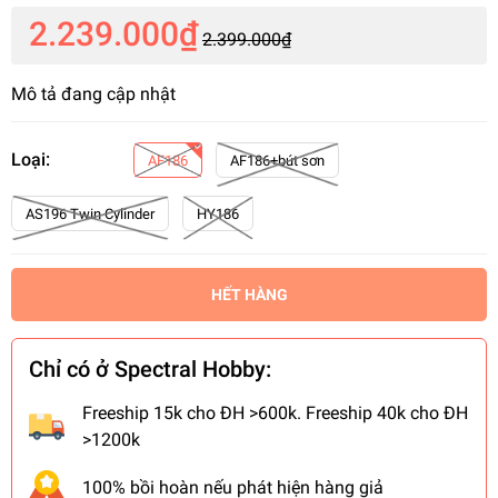
2.239.000₫
2.399.000₫
Mô tả đang cập nhật
Loại:
AF186
AF186+bút sơn
AS196 Twin Cylinder
HY186
HẾT HÀNG
Chỉ có ở Spectral Hobby:
Freeship 15k cho ĐH >600k. Freeship 40k cho ĐH
>1200k
100% bồi hoàn nếu phát hiện hàng giả