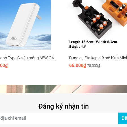
hanh Type C siêu mỏng 65W GAN
Dụng cụ Eto kẹp giữ mô hình Min
ltra-thin Fast Charging cho điện
vise plastic
000₫
66.000₫
78.000₫
laptop handheld
Đăng ký nhận tin
Đă