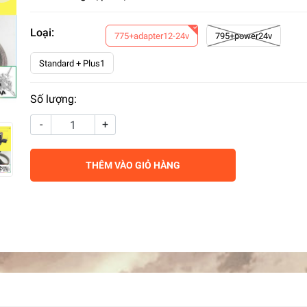
Loại:
775+adapter12-24v
795+power24v
Standard + Plus1
Số lượng:
-
+
THÊM VÀO GIỎ HÀNG