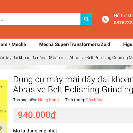
Hỗ trợ k
0876732
dam / Mecha
Mecha Super/Transformers/Zoid
Figu
i dây đai khoan đa năng để bàn mini Abrasive Belt Polishing Grinding 
Dụng cụ máy mài dây đai khoan
Abrasive Belt Polishing Grindi
Thương hiệu:
Hong Kong
|
Tình trạng:
Còn hàng
940.000₫
Mô tả đang cập nhật