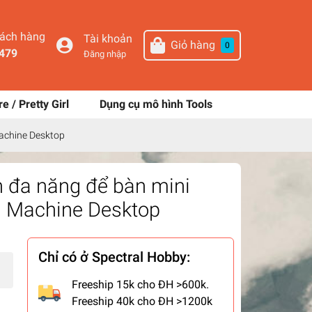
hách hàng
Tài khoản
Giỏ hàng
0
479
Đăng nhập
re / Pretty Girl
Dụng cụ mô hình Tools
Machine Desktop
 đa năng để bàn mini
ng Machine Desktop
Chỉ có ở Spectral Hobby:
Freeship 15k cho ĐH >600k.
Freeship 40k cho ĐH >1200k