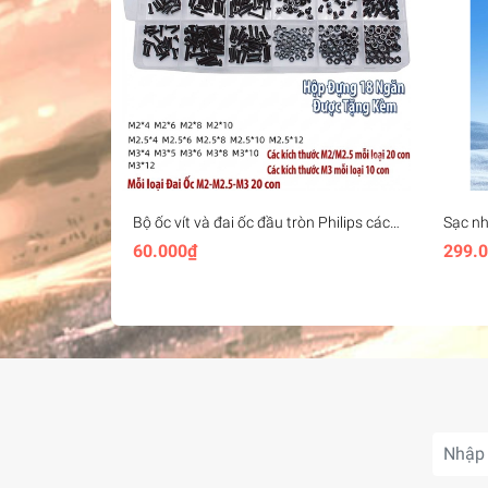
Bộ ốc vít và đai ốc đầu tròn Philips các
Sạc n
cỡ M2 M2.5 M3 M4
Gen2 U
60.000₫
299.
thoại 