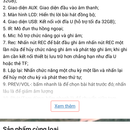
32GB);
2. Giao diện AUX: Giao diện đầu vào âm thanh;
3. Màn hình LCD: Hiển thị lời bài hát đồng bộ;
4. Giao diện USB: Kết nối với đĩa U (hỗ trợ tối đa 32GB);
5. IR: Mô đun thu hồng ngoại;
6. Mic: hỗ trợ chức năng gọi và ghi âm;
7. Rec: Nhấn nút REC để bắt đầu ghi âm nhấn nút REC một
lần nữa để hủy chức năng ghi âm và phát tệp ghi âm; khi ghi
âm cần kết nối thiết bị lưu trữ hơn chẳng hạn như đĩa U
hoặc thẻ TF;
8. Lặp lại: Nhấn chức năng một chu kỳ một lần và nhấn lại
để hủy một chu kỳ và phát theo thứ tự;
9. PREV/VOL-: bấm nhanh là để chọn bài hát trước đó; nhấn
lâu là để giảm âm lượng
10. Phát/Tạm dừng: bấm nhanh là để chuyển giữa tạm
dừng và phát; nhấn và giữ là đài FM tự động;
Xem thêm
11. Tiếp theo/VOL -: bấm nhanh là chọn bài hát tiếp theo;
nhấn lâu là tăng âm lượng;
12. Chế độ: chuyển đổi giữa USB / TF / FM / AUX/Bluetooth;
Sản phẩm cùng loại