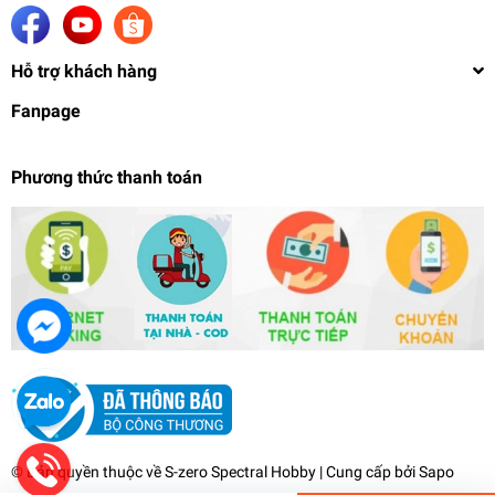
Hỗ trợ khách hàng
Fanpage
Phương thức thanh toán
Mạch khuếch đại Giải Mã Âm Thanh Bluetooth
5.0 25W *2 Màn LCD 12V B2i Amplifier Bluetooth
speaker
115.000₫
undefined
© Bản quyền thuộc về
S-zero Spectral Hobby
| Cung cấp bởi
Sapo