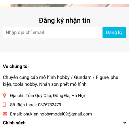
(50W*2+100W)
Bluetooth đọc usb thẻ TF
FM Radio
1 x Điều khiển từ xa
TPA3118 (30W*2+60W)
amplifier
Remore Am
SW501 Amplifier
Lưu ý: Mặt hàng này không có hộp bán lẻ, Nhưng hãy yên
Đăng ký nhận tin
tâm rằng chúng tôi sẽ đóng gói tốt trước khi vận chuyển!
Đăng ký
#dochoi #amthanh #bluetooth #ampli
Về chúng tôi
Chuyên cung cấp mô hình hobby / Gundam / Figure, phụ
kiện, tools hobby. Nhận sơn phết mô hình
Địa chỉ:
Trần Quý Cáp, Đống Đa, Hà Nội
Số điện thoại:
0876732479
Email:
phukien.hobbymodel09@gmail.com
Chính sách