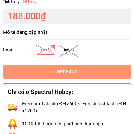
Tình trạng:
Hết hàng
188.000₫
Mô tả đang cập nhật
Loại:
80W*2
30W*2
HẾT HÀNG
Chỉ có ở Spectral Hobby:
Freeship 15k cho ĐH >600k. Freeship 40k cho ĐH
>1200k
100% bồi hoàn nếu phát hiện hàng giả