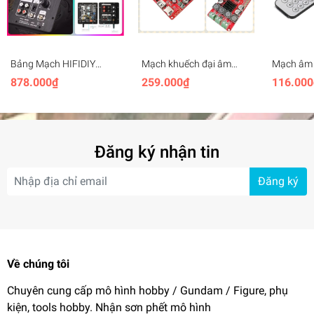
Bảng Mạch HIFIDIY
Mạch khuếch đại âm
Mạch âm
khuếch đại âm thanh
thanh kèm remote IR
player Hi
878.000₫
259.000₫
116.000
Bluetooth 5.0 TPA3116
TPA3116 50W x2
Lossless 
(50W*2+100W)
Bluetooth đọc usb thẻ TF
FM Radio
TPA3118 (30W*2+60W)
amplifier
Remore Am
SW501 Amplifier
Đăng ký nhận tin
Đăng ký
Về chúng tôi
Chuyên cung cấp mô hình hobby / Gundam / Figure, phụ
kiện, tools hobby. Nhận sơn phết mô hình