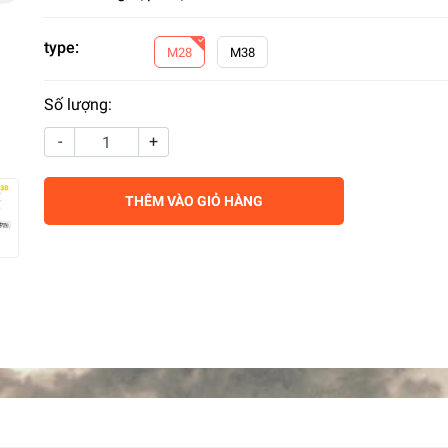
type:
M28
M38
Số lượng:
-
+
THÊM VÀO GIỎ HÀNG