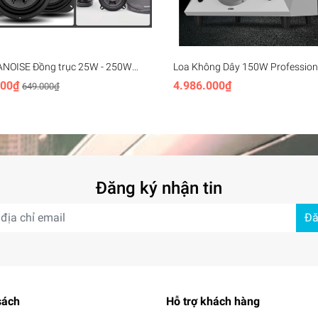
ANOISE Đồng trục 25W - 250W
Loa Không Dây 150W Professiona
l speakers 4 5 6 inch
Crossover 2.1 Multimedia Speake
000₫
4.986.000₫
649.000₫
sional 2 ways tweeter
System Subwoofer Bluetooth 5.0
Diamond Tears
Đăng ký nhận tin
Đă
sách
Hỗ trợ khách hàng