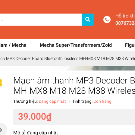
Hỗ trợ k
0876732
dam / Mecha
Mecha Super/Transformers/Zoid
Figu
nh MP3 Decoder Board Bluetooth lossless MH-MX8 M18 M28 M38 Wirele
Mạch âm thanh MP3 Decoder Bo
MH-MX8 M18 M28 M38 Wireless
Thương hiệu:
Đang cập nhật
|
Tình trạng:
Còn hàng
39.000₫
Mô tả đang cập nhật