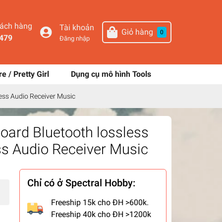
hách hàng
Tài khoản
Giỏ hàng
0
479
Đăng nhập
re / Pretty Girl
Dụng cụ mô hình Tools
ss Audio Receiver Music
ard Bluetooth lossless
 Audio Receiver Music
Chỉ có ở Spectral Hobby:
Freeship 15k cho ĐH >600k.
Freeship 40k cho ĐH >1200k