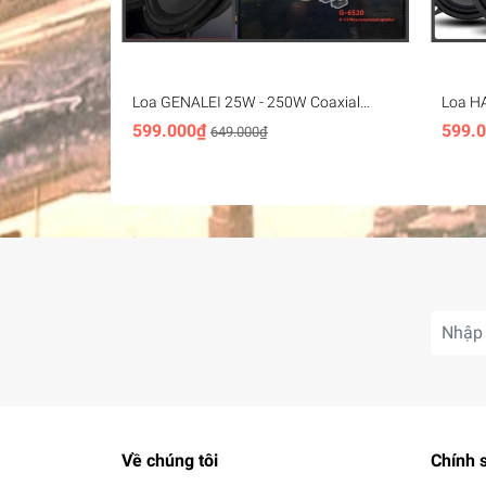
Loa GENALEI 25W - 250W Coaxial
Loa H
speakers 4 5 6 inch professional
Coaxia
599.000₫
599.
649.000₫
profes
Về chúng tôi
Chính 