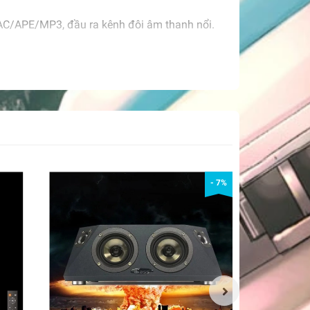
LAC/APE/MP3, đầu ra kênh đôi âm thanh nổi.
ể kết nối nguồn điện 5V hoặc pin lithium 3.7V
n lithium 3,7V được kết nối với VBAT và GND.
kết nối với Bluetooth.
- 7%
nối dây cho đầu vào âm thanh của bảng khuếch