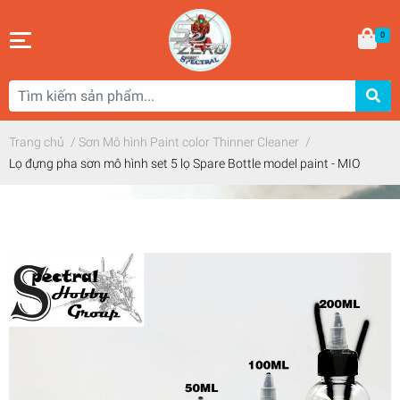
0
Trang chủ
/
Sơn Mô hình Paint color Thinner Cleaner
/
Lọ đựng pha sơn mô hình set 5 lọ Spare Bottle model paint - MIO