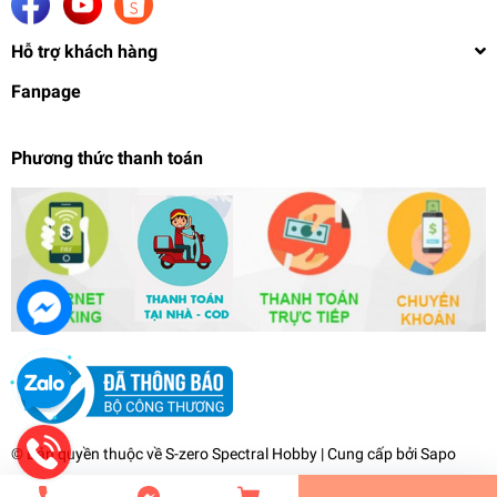
Hỗ trợ khách hàng
Fanpage
Phương thức thanh toán
Lọ đựng pha sơn mô hình set 5 lọ Spare Bottle
model paint - MIO
39.000₫
undefined
© Bản quyền thuộc về
S-zero Spectral Hobby
| Cung cấp bởi
Sapo
Tiến Hành Thanh Toán