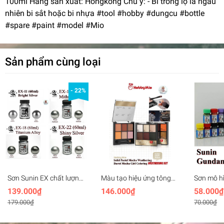
100ml Hãng sản xuất: Hongkong Chú ý: - Bi trong lọ là ngẫu
nhiên bi sắt hoặc bi nhựa #tool #hobby #dungcu #bottle
#spare #paint #model #Mio
Sản phẩm cùng loại
- 22%
Sơn Sunin EX chất lượng
Màu tạo hiệu ứng tông
Sơn mô h
cao màu bạc màu thép
màu da, bụi, bong tróc
Gundam C
139.000₫
146.000₫
58.000₫
Titanium Mithril Silver
cháy Hobby Mio
179.000₫
70.000₫
Shiny
Weathering Set mecha
girl coloring