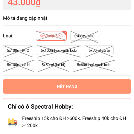
43.000₫
Mô tả đang cập nhật
Loại:
5x50ml(ko bi)
5x60ml MIO
5x100ml MIO
5x100ml có vạch kobi
5x50ml có bi
5x100ml có bi
5x50ml (ko bi)
5x60ml có vạch kobi
HẾT HÀNG
Chỉ có ở Spectral Hobby:
Freeship 15k cho ĐH >600k. Freeship 40k cho ĐH
>1200k