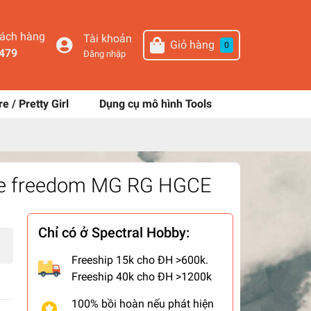
hách hàng
Tài khoản
Giỏ hàng
0
479
Đăng nhập
re / Pretty Girl
Dụng cụ mô hình Tools
rike freedom MG RG HGCE
Chỉ có ở Spectral Hobby:
Freeship 15k cho ĐH >600k.
Freeship 40k cho ĐH >1200k
100% bồi hoàn nếu phát hiện