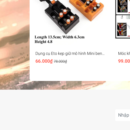
Dụng cụ Eto kẹp giữ mô hình Mini bench
Móc k
vise plastic
Head K
66.000₫
99.0
78.000₫
freedom