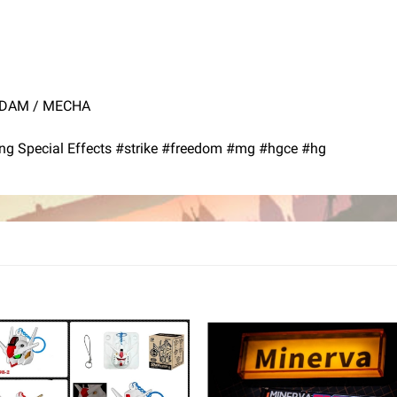
NDAM / MECHA
g Special Effects #strike #freedom #mg #hgce #hg