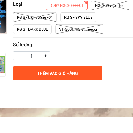
Loại:
DDB* HGCE EFFECT
HGCE Wing effect
RG SF Light Wing v01
RG SF SKY BLUE
RG SF DARK BLUE
VT-G001 MG S.Freedom
Số lượng:
-
+
THÊM VÀO GIỎ HÀNG