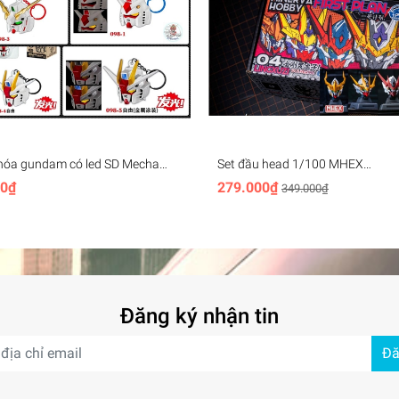
hóa gundam có led SD Mecha
Set đầu head 1/100 MHEX
ey Chain (rx78, unicorn,
HEADMASTER Vajra 04 Barbato
00₫
279.000₫
349.000₫
, aerial,..)
Wolverine - Minerva (+led)
Đăng ký nhận tin
Đă