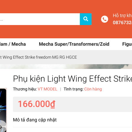
Hỗ trợ k
0876732
dam / Mecha
Mecha Super/Transformers/Zoid
Figu
ht Wing Effect Strike freedom MG RG HGCE
Phụ kiện Light Wing Effect St
Thương hiệu:
VT MODEL
|
Tình trạng:
Còn hàng
166.000₫
Mô tả đang cập nhật