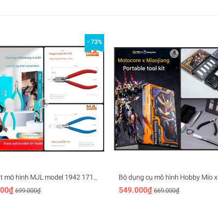
- 73%
ắt mô hình MJL model 1942 1710
Bộ dụng cụ mô hình Hobby Mio x
712 Cutting Pliers Single blade
MOTOR NUCLEAR Premium Tool 
000₫
549.000₫
699.000₫
669.000₫
(kìm, dao, nhíp, ...)