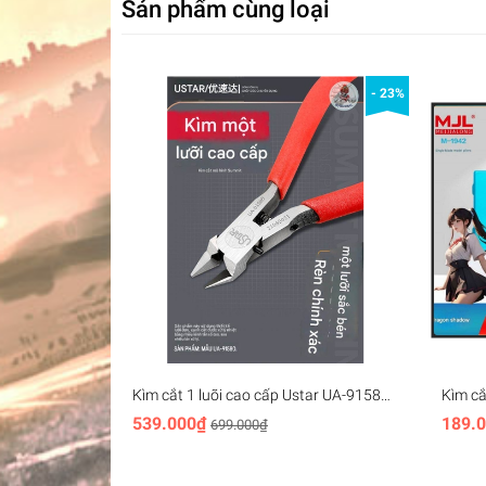
Sản phẩm cùng loại
- 23%
Kìm cắt 1 luõi cao cấp Ustar UA-91580
Kìm c
Thin-bladed Single-edged Carbon Steel
1711 1
539.000₫
189.
699.000₫
Cutting Pliers Ultimate
Cutter