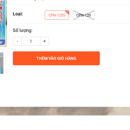
Loại:
CPN-120S
CPN-120
Số lượng:
-
+
THÊM VÀO GIỎ HÀNG