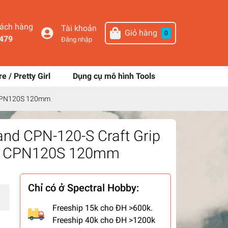
hách hàng
Tài khoản
Giỏ hàng
0
479
Đăng nhập
re / Pretty Girl
Dụng cụ mô hình Tools
0 CPN120S 120mm
nd CPN-120-S Craft Grip
20 CPN120S 120mm
Chỉ có ở Spectral Hobby:
Freeship 15k cho ĐH >600k.
Freeship 40k cho ĐH >1200k