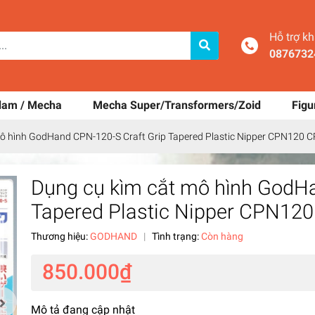
Hỗ trợ k
0876732
dam / Mecha
Mecha Super/Transformers/Zoid
Figu
mô hình GodHand CPN-120-S Craft Grip Tapered Plastic Nipper CPN12
Dụng cụ kìm cắt mô hình GodHa
Tapered Plastic Nipper CPN1
Thương hiệu:
GODHAND
|
Tình trạng:
Còn hàng
850.000₫
Mô tả đang cập nhật