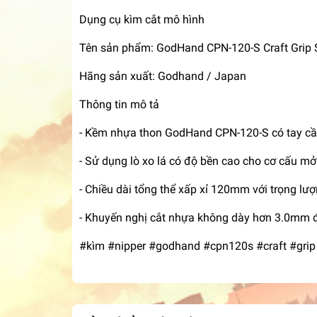
Dụng cụ kìm cắt mô hình
Tên sản phẩm: GodHand CPN-120-S Craft Grip S
Hãng sản xuất: Godhand / Japan
Thông tin mô tả
- Kềm nhựa thon GodHand CPN-120-S có tay cầm
- Sử dụng lò xo lá có độ bền cao cho cơ cấu mở
- Chiều dài tổng thể xấp xỉ 120mm với trọng lượ
- Khuyến nghị cắt nhựa không dày hơn 3.0mm để
#kìm #nipper #godhand #cpn120s #craft #grip