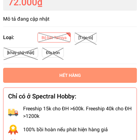
72.000₫
Mô tả đang cập nhật
Loại:
Bộ bát Tamiya
[Tròn to]
[khay chữ nhật]
Đĩa tròn
HẾT HÀNG
Chỉ có ở Spectral Hobby:
Freeship 15k cho ĐH >600k. Freeship 40k cho ĐH
>1200k
100% bồi hoàn nếu phát hiện hàng giả