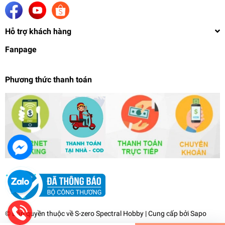
Hỗ trợ khách hàng
Fanpage
Phương thức thanh toán
Khay bát pha sơn - Metal color palette paint tray
tool hobby
42.000₫
undefined
© Bản quyền thuộc về
S-zero Spectral Hobby
| Cung cấp bởi
Sapo