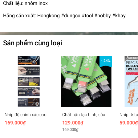
Chất liệu: nhôm inox
Hãng sản xuất: Hongkong #dungcu #tool #hobby #khay
Sản phẩm cùng loại
- 24%
Nhíp độ chính xác cao
Chất nặn tạo hình, sửa
Nhíp Usta
thành dày thép không gỉ
custom mô hình Epoxy
UA90210 
169.000₫
129.000₫
59.000₫
Stedi Thick-walled Strong
Putty AB SNDME
điện, độ 
169.000₫
Precision Tweezers
Anti-stat