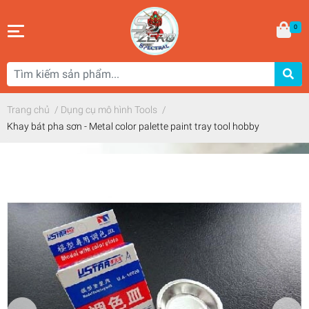
0
Trang chủ
/
Dụng cụ mô hình Tools
/
Khay bát pha sơn - Metal color palette paint tray tool hobby