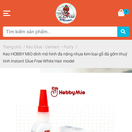
0
Trang chủ
/
Keo Glue - Cement – Putty
/
Keo HOBBY MIO dính mô hình đa năng nhựa kim loại gỗ đá gốm thuỷ
tinh Instant Glue Free White Hair model