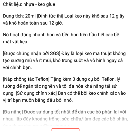
Chất liệu: nhựa - keo glue
Dung tích: 20ml [Dính tức thì] Loại keo này khô sau 12 giây
và khô hoàn toàn sau 12 giờ.
Nó hoạt động nhanh hơn và bền hơn trên hầu hết các bề
mặt vật liệu.
[Được chứng nhận bởi SGS] Đây là loại keo ma thuật không
tạo sương mù và ít mùi, khô trong suốt và vô hình ngay cả
với chính bạn.
[Nắp chống tắc Teflon] Tặng kèm 3 dụng cụ bôi Teflon, lý
tưởng để ngăn tắc nghẽn và tối đa hóa khả năng tái sử
dụng. [Sử dụng chính xác] Bạn có thể bôi keo chính xác vào
vị trí bạn muốn bằng đầu bôi nhỏ.
[Đa năng] Được sử dụng tốt nhất để dán các bộ phận lại với
nhau, lấp đầy khoảng trống, sửa chữa/làm đẹp các bộ phận,
ứng dụng cho mục đích chung, v.v.