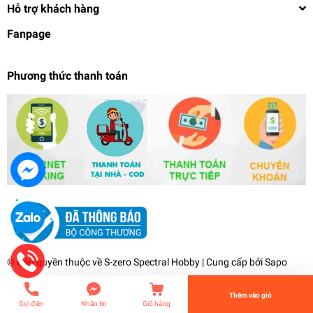
Hỗ trợ khách hàng
Fanpage
Phương thức thanh toán
Keo HOBBY MIO dính mô hình đa năng nhựa kim
loại gỗ đá gốm thuỷ tinh Instant Glue Free White
Hair model
79.000₫
undefined
© Bản quyền thuộc về
S-zero Spectral Hobby
| Cung cấp bởi
Sapo
Tiến Hành Thanh Toán
Thêm vào giỏ
Gọi điện
Nhắn tin
Giỏ hàng