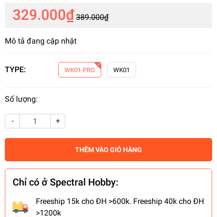
329.000₫
389.000₫
Mô tả đang cập nhật
TYPE:
WK01-PRO
WK01
Số lượng:
-
+
THÊM VÀO GIỎ HÀNG
Chỉ có ở Spectral Hobby:
Freeship 15k cho ĐH >600k. Freeship 40k cho ĐH
>1200k