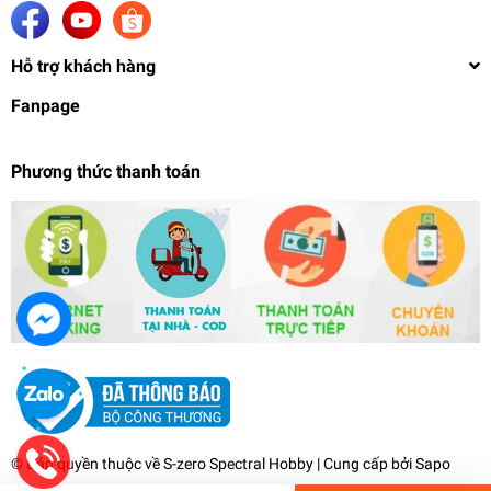
Hỗ trợ khách hàng
Fanpage
Phương thức thanh toán
Phụ kiện Gatling gun weapon kit Gundam MG HG
Figure WK01 (có động cơ) HOBBY MIO
219.000₫
undefined
© Bản quyền thuộc về
S-zero Spectral Hobby
| Cung cấp bởi
Sapo