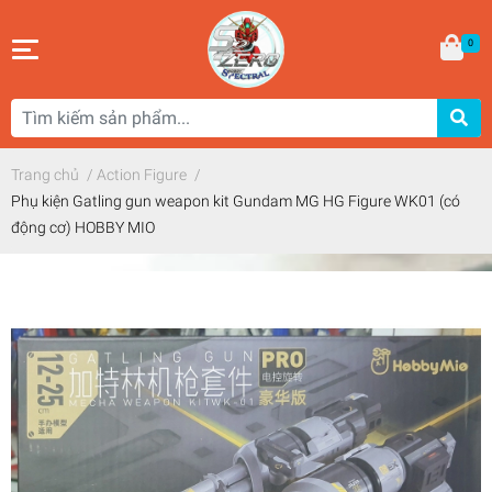
0
Trang chủ
/
Action Figure
/
Phụ kiện Gatling gun weapon kit Gundam MG HG Figure WK01 (có
động cơ) HOBBY MIO