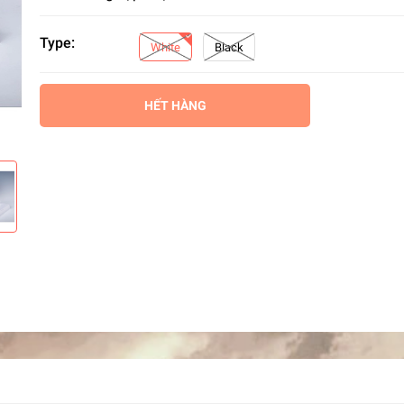
Type:
White
Black
HẾT HÀNG