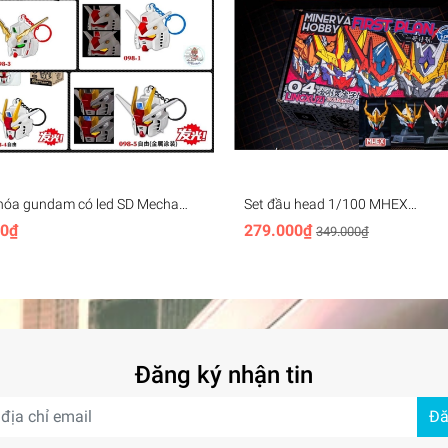
hóa gundam có led SD Mecha
Set đầu head 1/100 MHEX
ey Chain (rx78, unicorn,
HEADMASTER Vajra 04 Barbato
00₫
279.000₫
349.000₫
, aerial,..)
Wolverine - Minerva (+led)
Đăng ký nhận tin
Đă