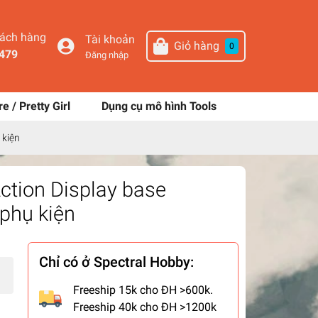
hách hàng
Tài khoản
Giỏ hàng
0
479
Đăng nhập
re / Pretty Girl
Dụng cụ mô hình Tools
 kiện
ction Display base
phụ kiện
Chỉ có ở Spectral Hobby:
Freeship 15k cho ĐH >600k.
Freeship 40k cho ĐH >1200k