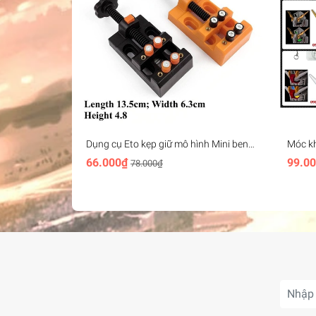
Dụng cụ Eto kẹp giữ mô hình Mini bench
Móc k
vise plastic
Head K
66.000₫
99.0
78.000₫
freedom