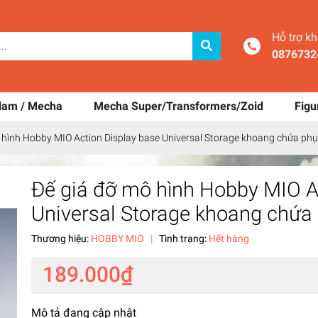
Hỗ trợ k
0876732
dam / Mecha
Mecha Super/Transformers/Zoid
Figu
 hình Hobby MIO Action Display base Universal Storage khoang chứa phụ
Đế giá đỡ mô hình Hobby MIO A
Universal Storage khoang chứa 
Thương hiệu:
HOBBY MIO
|
Tình trạng:
Hết hàng
189.000₫
Mô tả đang cập nhật