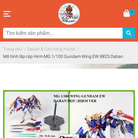
0
Trang chủ
/
Daban & Các hãng model
/
Mô hình lắp ráp Hirm MG 1/100 Gundam Wing EW 8825 Daban