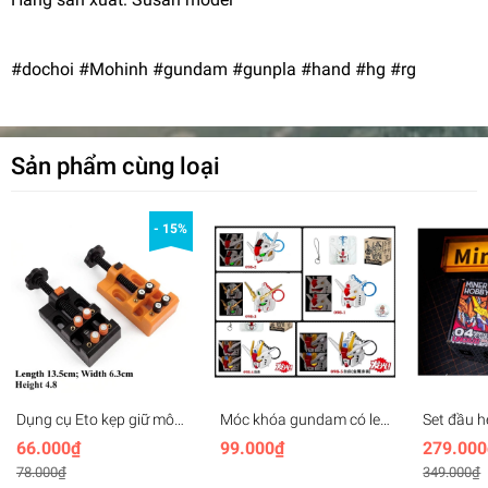
#dochoi #Mohinh #gundam #gunpla #hand #hg #rg
Sản phẩm cùng loại
- 15%
Dụng cụ Eto kẹp giữ mô
Móc khóa gundam có led
Set đầu 
hình Mini bench vise
SD Mecha Head Key
MHEX H
66.000₫
99.000₫
279.000
plastic
Chain (rx78, unicorn,
Vajra 04
78.000₫
349.000₫
freedom, aerial,..)
Wolverine