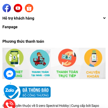
Hỗ trợ khách hàng
Fanpage
Phương thức thanh toán
Bộ tay tĩnh Hand cho MG 1/100 HG RG 1/144
gundam barbatos SUSAN
65.000₫
undefined
© Bản quyền thuộc về
S-zero Spectral Hobby
| Cung cấp bởi
Sapo