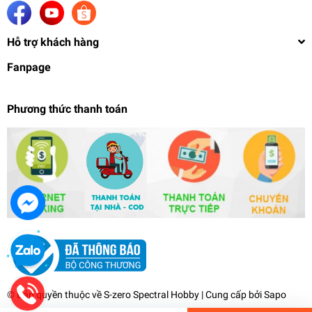
Hỗ trợ khách hàng
Fanpage
Phương thức thanh toán
Giáy chà nhám mịn con ngựa Horse Abrasive
paper dry 800 1000 1200 1500 Korea Superior
Quality
12.500₫
undefined
© Bản quyền thuộc về
S-zero Spectral Hobby
| Cung cấp bởi
Sapo