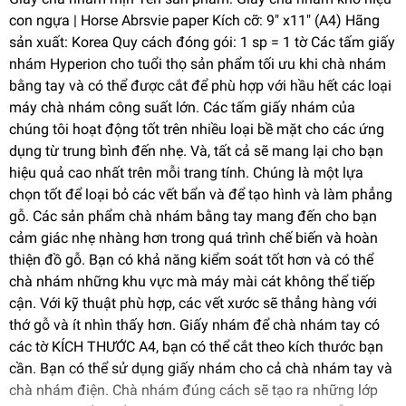
con ngựa | Horse Abrsvie paper Kích cỡ: 9" x11" (A4) Hãng
sản xuất: Korea Quy cách đóng gói: 1 sp = 1 tờ Các tấm giấy
nhám Hyperion cho tuổi thọ sản phẩm tối ưu khi chà nhám
bằng tay và có thể được cắt để phù hợp với hầu hết các loại
máy chà nhám công suất lớn. Các tấm giấy nhám của
chúng tôi hoạt động tốt trên nhiều loại bề mặt cho các ứng
dụng từ trung bình đến nhẹ. Và, tất cả sẽ mang lại cho bạn
hiệu quả cao nhất trên mỗi trang tính. Chúng là một lựa
chọn tốt để loại bỏ các vết bẩn và để tạo hình và làm phẳng
gỗ. Các sản phẩm chà nhám bằng tay mang đến cho bạn
cảm giác nhẹ nhàng hơn trong quá trình chế biến và hoàn
thiện đồ gỗ. Bạn có khả năng kiểm soát tốt hơn và có thể
chà nhám những khu vực mà máy mài cát không thể tiếp
cận. Với kỹ thuật phù hợp, các vết xước sẽ thẳng hàng với
thớ gỗ và ít nhìn thấy hơn. Giấy nhám để chà nhám tay có
các tờ KÍCH THƯỚC A4, bạn có thể cắt theo kích thước bạn
cần. Bạn có thể sử dụng giấy nhám cho cả chà nhám tay và
chà nhám điện. Chà nhám đúng cách sẽ tạo ra những lớp