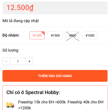
12.500₫
Mô tả đang cập nhật
Độ nhám:
#1200
#1500
#800
#1000
Số lượng:
-
+
THÊM VÀO GIỎ HÀNG
Chỉ có ở Spectral Hobby:
Freeship 15k cho ĐH >600k. Freeship 40k cho ĐH
>1200k