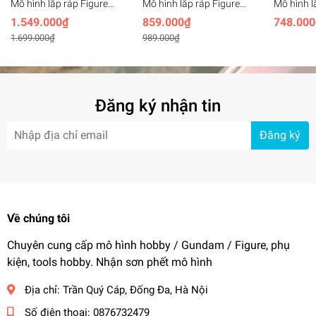
Mô hình lắp ráp Figure
Mô hình lắp ráp Figure
Mô hình l
Rise Standard
Rise Standard
Rise Sta
1.549.000₫
859.000₫
748.000
Omegamon Antibody
WarGreymon DIGIMON -
Suit Zero
1.699.000₫
989.000₫
Amplified - bandai
BANDAI
BANDAI
Đăng ký nhận tin
Đăng ký
Về chúng tôi
Chuyên cung cấp mô hình hobby / Gundam / Figure, phụ
kiện, tools hobby. Nhận sơn phết mô hình
Địa chỉ:
Trần Quý Cáp, Đống Đa, Hà Nội
Số điện thoại:
0876732479