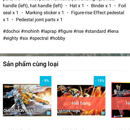
handle (left), hat handle (left) ・ Hat x 1 ・ Binder x 1 ・ Foil
seal x 1 ・ Marking sticker x 1 ・ Figure-rise Effect pedestal
x 1 ・ Pedestal joint parts x 1
#dochoi #mohinh #laprap #figure #rise #standard #lena
#eighty #six #spectral #hobby
Sản phẩm cùng loại
- 9%
- 13%
Hết hàng
H