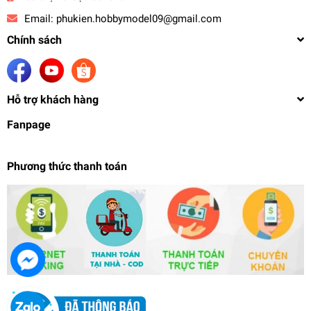
Email:
phukien.hobbymodel09@gmail.com
Chính sách
Hỗ trợ khách hàng
Fanpage
Phương thức thanh toán
Mô hình lắp ráp Figure rise Standard Lena 86
Eighty Six - FRS bandai
730.000₫