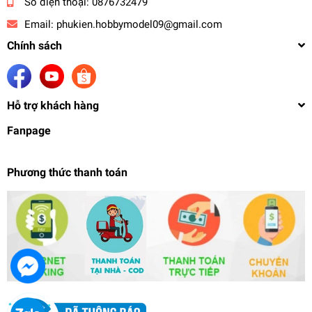
Số điện thoại:
0876732479
Email:
phukien.hobbymodel09@gmail.com
Chính sách
Hỗ trợ khách hàng
Fanpage
Phương thức thanh toán
Mô hình nhựa Figure 1/7 FGO Shielder Mash
Kyrielight Fate Grand Order