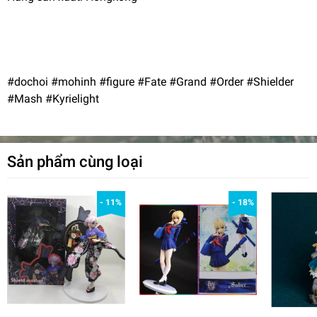
#dochoi #mohinh #figure #Fate #Grand #Order #Shielder
#Mash #Kyrielight
Sản phẩm cùng loại
- 11%
- 18%