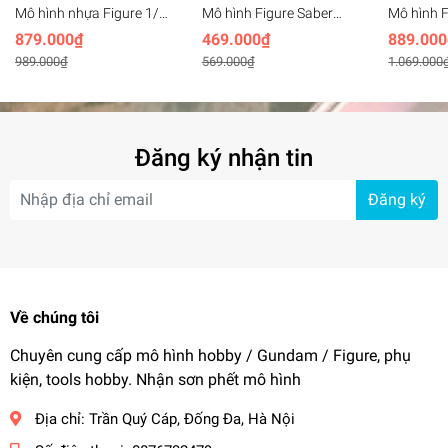
Mô hình nhựa Figure 1/7
Mô hình Figure Saber
Mô hình F
Shielder Mash Kyrielight
School Uniform Dress
Saber Ar
879.000₫
469.000₫
889.000
Kimono 27cm FGO Fate
Fate Stay Night (22cm)
FSN 1/6 
989.000₫
569.000₫
1.069.000
Grand Order
Quality
Đăng ký nhận tin
Đăng ký
Về chúng tôi
Chuyên cung cấp mô hình hobby / Gundam / Figure, phụ
kiện, tools hobby. Nhận sơn phết mô hình
Địa chỉ:
Trần Quý Cáp, Đống Đa, Hà Nội