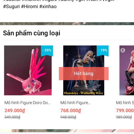
#Suguri #Hiromi #xinhao
Sản phẩm cùng loại
- 29%
- 19%
Hết hàng
Mô hình Figure Doro Doll
Mô hình Figure
Mô hình 
Freedom gundam -
Cartethyia Fleurdelys
Girl Zaku
249.000₫
768.000₫
799.000
Dorothy freedom
Wuthering Waves
349.000₫
948.000₫
989.000₫
(27cm)