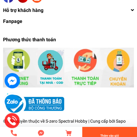
Hỗ trợ khách hàng
Fanpage
Phương thức thanh toán
Mô hình Figure 1/4 Non Virgin Hiromi Suguri Yuko
Kuwashima Bunny Girl high quality RẤT ĐẸP -
SOFT BREASTS Xinhao
929.000₫
undefined
© Bản quyền thuộc về
S-zero Spectral Hobby
| Cung cấp bởi
Sapo
Tiến Hành Thanh Toán
Thêm vào giỏ