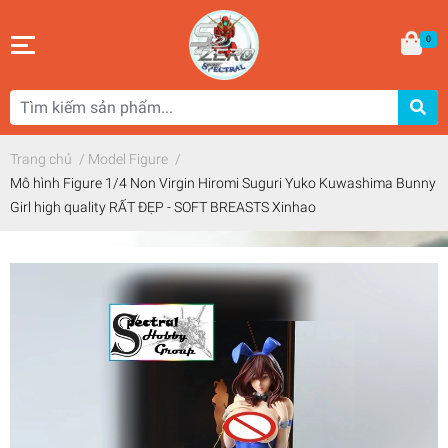
0
Trang chủ
/
Model Figure
/
Mô hình Figure 1/4 Non Virgin Hiromi Suguri Yuko Kuwashima Bunny
Girl high quality RẤT ĐẸP - SOFT BREASTS Xinhao