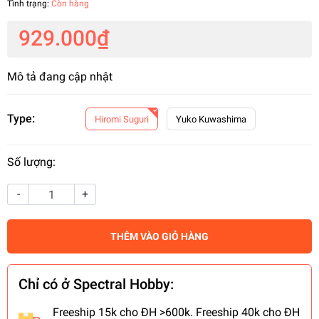
Tình trạng:
Còn hàng
929.000₫
Mô tả đang cập nhật
Type:
Hiromi Suguri
Yuko Kuwashima
Số lượng:
-
+
THÊM VÀO GIỎ HÀNG
Chỉ có ở Spectral Hobby:
Freeship 15k cho ĐH >600k. Freeship 40k cho ĐH