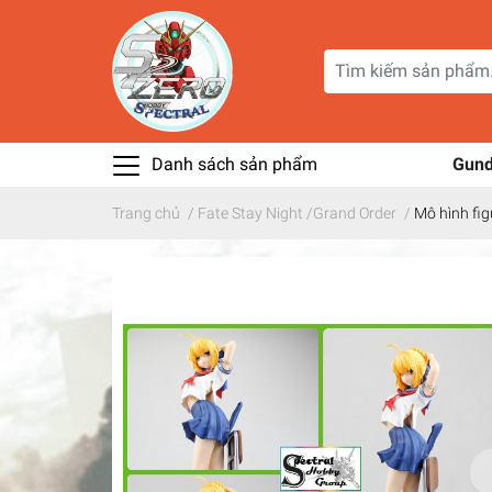
Danh sách sản phẩm
Gun
Trang chủ
/
Fate Stay Night /Grand Order
/
Mô hình fig