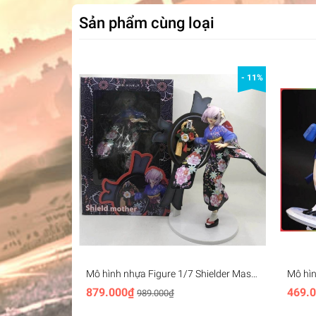
Sản phẩm cùng loại
- 11%
Mô hình nhựa Figure 1/7 Shielder Mash
Mô hìn
Kyrielight Kimono 27cm FGO Fate
Dress 
879.000₫
469.
989.000₫
Grand Order