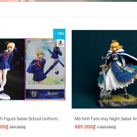
- 18%
h Figure Saber School Uniform
Mô hình Fate stay Night Saber Ar
Fate Stay Night (22cm)
Pendragon FSN 1/6 27cm High Q
000₫
889.000₫
569.000₫
1.069.000₫