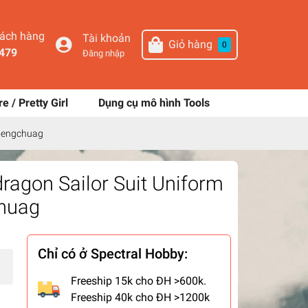
hách hàng
Tài khoản
Giỏ hàng
0
479
Đăng nhập
re / Pretty Girl
Dụng cụ mô hình Tools
Shengchuag
dragon Sailor Suit Uniform
chuag
Chỉ có ở Spectral Hobby:
Freeship 15k cho ĐH >600k.
Freeship 40k cho ĐH >1200k