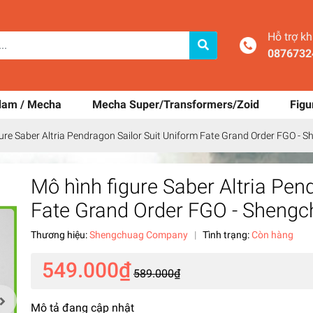
Hỗ trợ k
0876732
dam / Mecha
Mecha Super/Transformers/Zoid
Figu
ure Saber Altria Pendragon Sailor Suit Uniform Fate Grand Order FGO - 
Mô hình figure Saber Altria Pen
Fate Grand Order FGO - Sheng
Thương hiệu:
Shengchuag Company
|
Tình trạng:
Còn hàng
549.000₫
589.000₫
Mô tả đang cập nhật