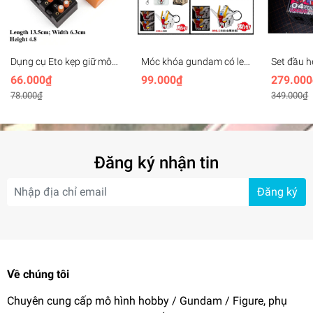
Dụng cụ Eto kẹp giữ mô
Móc khóa gundam có led
Set đầu 
hình Mini bench vise
SD Mecha Head Key
MHEX H
66.000₫
99.000₫
279.000
plastic
Chain (rx78, unicorn,
Vajra 04
78.000₫
349.000₫
freedom, aerial,..)
Wolverine
(+led)
Đăng ký nhận tin
Đăng ký
Về chúng tôi
Chuyên cung cấp mô hình hobby / Gundam / Figure, phụ