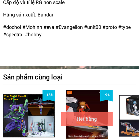
Cấp độ và tỉ lệ RG non scale
Hãng sản xuất: Bandai
#dochoi #Mohinh #eva #Evangelion #unit00 #proto #type
#spectral #hobby
Sản phẩm cùng loại
- 15%
- 9%
Hết hàng