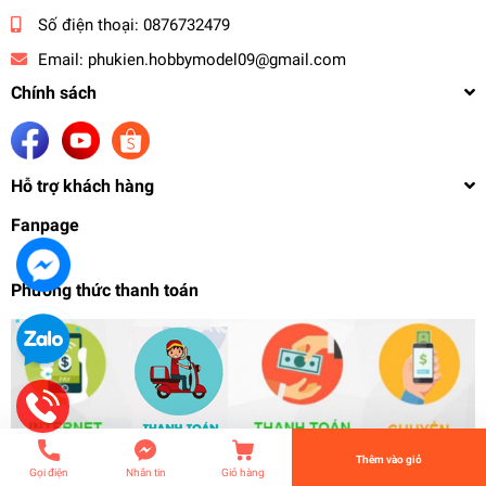
Số điện thoại:
0876732479
Email:
phukien.hobbymodel09@gmail.com
Chính sách
Hỗ trợ khách hàng
Fanpage
Phương thức thanh toán
Mô hình lắp ráp EVA RG EVA02 Evangelion Type
Unit 02 - BANDAI
1.099.000₫
undefined
Tiến Hành Thanh Toán
Thêm vào giỏ
Gọi điện
Nhắn tin
Giỏ hàng