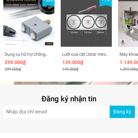
- 25%
- 7%
Dụng cụ hộ trợ chống
Lưỡi cưa cắt Ustar mini
Máy khoa
gãy, rung, định tâm cho
siêu mỏng Ultrathin hand
795 Delux
299.000₫
139.000₫
1.149.0
mũi khoan mô hình
saw scriber blade
Mini Dril
399.000₫
149.000₫
1.299.000
Round Rod Vertical Drill
UA80015
Drilling 
0231 Liang
Đăng ký nhận tin
Đăng ký