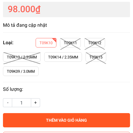
98.000₫
Mô tả đang cập nhật
Loại:
T09K10
T09K11
T09K12
T09K13 / 2.35MM
T09K14 / 2.35MM
T09K15
T09K09 / 3.0MM
Số lượng:
-
+
THÊM VÀO GIỎ HÀNG