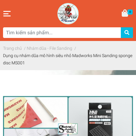
0
Trang chủ
/
Nhám dũa - File Sanding
/
Dụng cụ nhám dũa mô hình siêu nhỏ Madworks Mini Sanding sponge
disc MS001