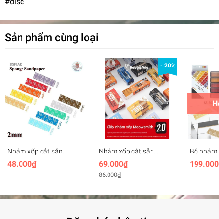
#disc
Sản phẩm cùng loại
- 20%
H
Nhám xốp cắt sẵn
Nhám xốp cắt sẵn
Bộ nhám 
DSPIAE dày 2mm set
Hobby Mio 2.0 set 10
sẵn kèm 
48.000₫
69.000₫
199.000
5pcs Sponge Sandpaper
miếng, #320-2000,
Sponge S
86.000₫
180~2500#
20*80mm dày 3mm
Set (30 P
Coarse/F