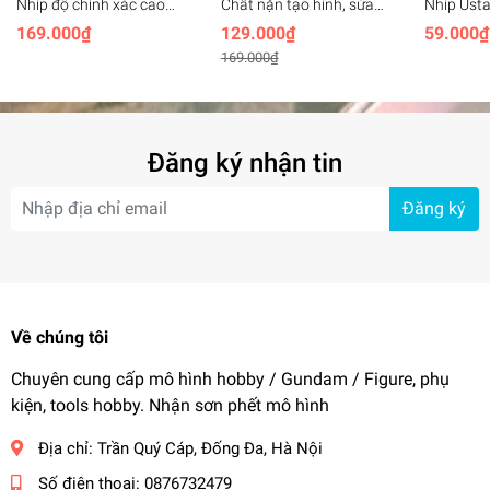
Nhíp độ chính xác cao
Chất nặn tạo hình, sửa
Nhíp Usta
thành dày thép không gỉ
custom mô hình Epoxy
UA90210 
169.000₫
129.000₫
59.000₫
Stedi Thick-walled Strong
Putty AB SNDME
điện, độ 
169.000₫
Precision Tweezers
Anti-stat
Đăng ký nhận tin
Đăng ký
Về chúng tôi
Chuyên cung cấp mô hình hobby / Gundam / Figure, phụ
kiện, tools hobby. Nhận sơn phết mô hình
Địa chỉ:
Trần Quý Cáp, Đống Đa, Hà Nội
Số điện thoại:
0876732479