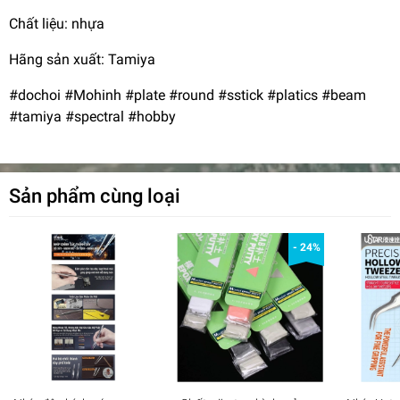
Chất liệu: nhựa
Hãng sản xuất: Tamiya
#dochoi #Mohinh #plate #round #sstick #platics #beam
#tamiya #spectral #hobby
Sản phẩm cùng loại
- 24%