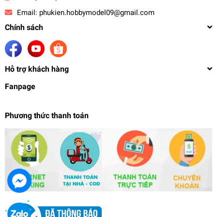
Email:
phukien.hobbymodel09@gmail.com
Chính sách
Hỗ trợ khách hàng
Fanpage
Phương thức thanh toán
Dụng cụ mô hình que thanh nhựa plate tròn
round stick plastic beams Tamiya
130.000₫