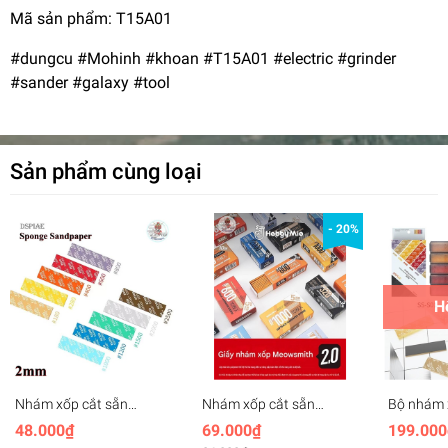
Mã sản phẩm: T15A01
#dungcu #Mohinh #khoan #T15A01 #electric #grinder
#sander #galaxy #tool
Sản phẩm cùng loại
- 20%
H
Nhám xốp cắt sẵn
Nhám xốp cắt sẵn
Bộ nhám 
DSPIAE dày 2mm set
Hobby Mio 2.0 set 10
sẵn kèm 
48.000₫
69.000₫
199.000
5pcs Sponge Sandpaper
miếng, #320-2000,
Sponge S