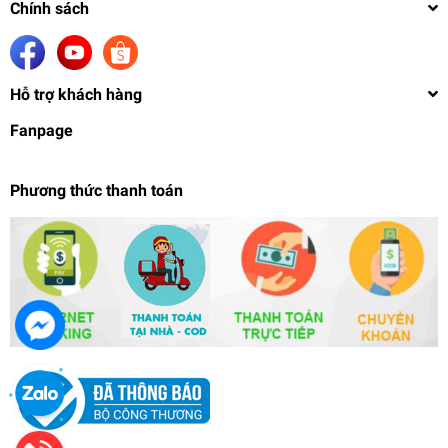
Chính sách
Hỗ trợ khách hàng
Fanpage
Phương thức thanh toán
Dụng cụ mô hình máy điêu khắc Mini cầm tay Mài
cắt khoan đánh bóng electric grinder sander
T15A01 Galaxy tool
530.000₫
undefined