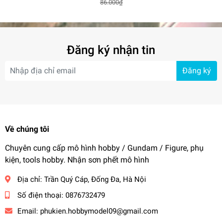
86.000₫
180~2500#
20*80mm dày 3mm
Set (30 P
Coarse/F
Đăng ký nhận tin
Đăng ký
Về chúng tôi
Chuyên cung cấp mô hình hobby / Gundam / Figure, phụ
kiện, tools hobby. Nhận sơn phết mô hình
Địa chỉ:
Trần Quý Cáp, Đống Đa, Hà Nội
Số điện thoại:
0876732479
Email:
phukien.hobbymodel09@gmail.com