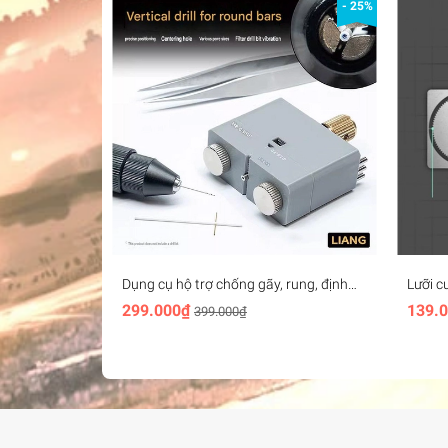
- 25%
Dụng cụ hộ trợ chống gãy, rung, định
Lưỡi c
tâm cho mũi khoan mô hình Round Rod
Ultrat
299.000₫
139.
399.000₫
Vertical Drill 0231 Liang
UA80