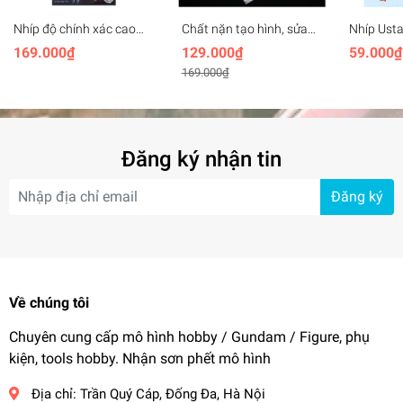
Nhíp độ chính xác cao
Chất nặn tạo hình, sửa
Nhíp Usta
thành dày thép không gỉ
custom mô hình Epoxy
UA90210 
169.000₫
129.000₫
59.000₫
Stedi Thick-walled Strong
Putty AB SNDME
điện, độ 
169.000₫
Precision Tweezers
Anti-stat
Đăng ký nhận tin
Đăng ký
Về chúng tôi
Chuyên cung cấp mô hình hobby / Gundam / Figure, phụ
kiện, tools hobby. Nhận sơn phết mô hình
Địa chỉ:
Trần Quý Cáp, Đống Đa, Hà Nội