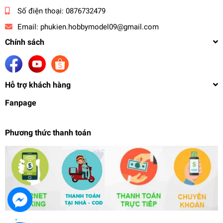
Số điện thoại:
0876732479
Email:
phukien.hobbymodel09@gmail.com
Chính sách
Hỗ trợ khách hàng
Fanpage
Phương thức thanh toán
Dụng cụ mô hình Khay đế gác để dụng cụ tool