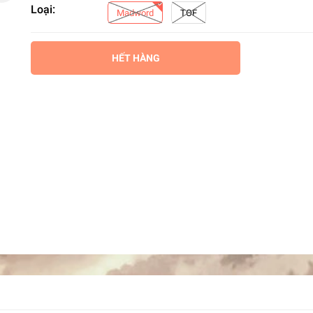
Loại:
Madword
TOF
HẾT HÀNG