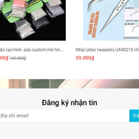
ặn tạo hình, sửa custom mô hình
Nhíp Ustar tweezers UA90210 c
 Putty AB SNDME
tĩnh điện, độ chính xác cao Anti-s
000₫
59.000₫
169.000₫
High Precision
Đăng ký nhận tin
Đă