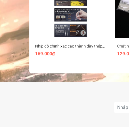
Nhíp độ chính xác cao thành dày thép
Chất n
không gỉ Stedi Thick-walled Strong
Epoxy
169.000₫
129.
Precision Tweezers