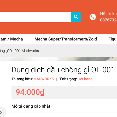
Hỗ trợ k
0876732
dam / Mecha
Mecha Super/Transformers/Zoid
Figu
ống gỉ OL-001 Madworks
Dung dịch dầu chống gỉ OL-00
Thương hiệu:
MADWORKS
|
Tình trạng:
Hết hàng
94.000₫
Mô tả đang cập nhật