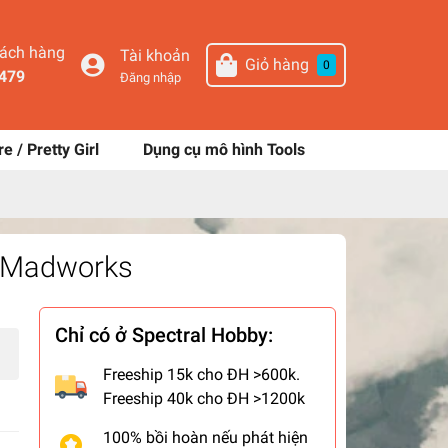
hách hàng
Tài khoản
Giỏ hàng
0
479
Đăng nhập
re / Pretty Girl
Dụng cụ mô hình Tools
1 Madworks
Chỉ có ở Spectral Hobby:
Freeship 15k cho ĐH >600k.
Freeship 40k cho ĐH >1200k
100% bồi hoàn nếu phát hiện