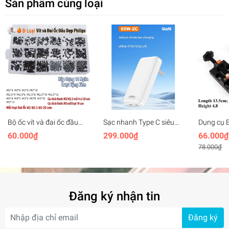
Sản phẩm cùng loại
Bộ ốc vít và đai ốc đầu
Sạc nhanh Type C siêu
Dụng cụ E
tròn Philips các cỡ M2
mỏng 65W GAN Gen2
hình Mini
60.000₫
299.000₫
66.000₫
M2.5 M3 M4
Ultra-thin Fast Charging
plastic
78.000₫
cho điện thoại laptop
handheld
Đăng ký nhận tin
Đăng ký