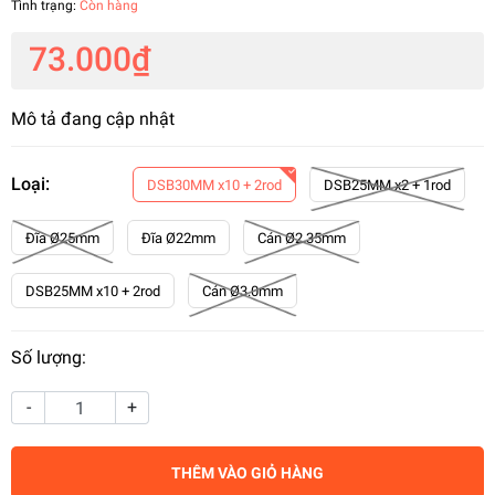
Tình trạng:
Còn hàng
73.000₫
Mô tả đang cập nhật
Loại:
DSB30MM x10 + 2rod
DSB25MM x2 + 1rod
Đĩa Ø25mm
Đĩa Ø22mm
Cán Ø2.35mm
DSB25MM x10 + 2rod
Cán Ø3.0mm
Số lượng:
-
+
THÊM VÀO GIỎ HÀNG