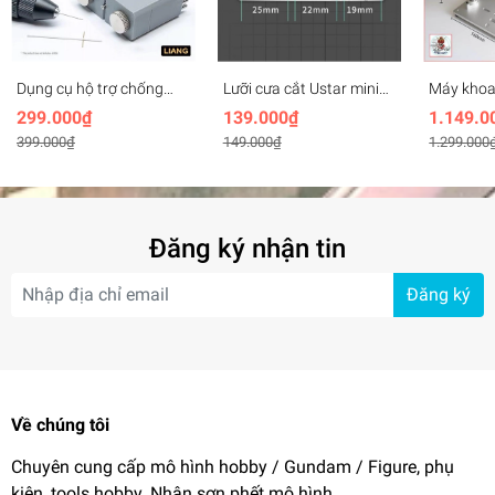
Dụng cụ hộ trợ chống
Lưỡi cưa cắt Ustar mini
Máy khoa
gãy, rung, định tâm cho
siêu mỏng Ultrathin hand
795 Delux
299.000₫
139.000₫
1.149.0
mũi khoan mô hình
saw scriber blade
Mini Dril
399.000₫
149.000₫
1.299.000
Round Rod Vertical Drill
UA80015
Drilling 
0231 Liang
Đăng ký nhận tin
Đăng ký
Về chúng tôi
Chuyên cung cấp mô hình hobby / Gundam / Figure, phụ
kiện, tools hobby. Nhận sơn phết mô hình