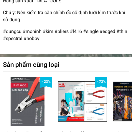
Hãng sản xuất: TALATOOLS
Chú ý: Nên kiểm tra căn chỉnh ốc cố định lưỡi kìm trước khi
sử dụng
#dungcu #mohinh #kim #pliers #l416 #single #edged #thin
#spectral #hobby
Sản phẩm cùng loại
- 23%
- 73%