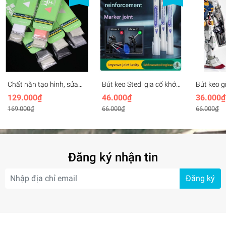
Chất nặn tạo hình, sửa
Bút keo Stedi gia cố khớp
Bút keo g
custom mô hình Epoxy
tăng cường fix khớp mô
cường fix
129.000₫
46.000₫
36.000₫
Putty AB SNDME
hình joint reinforcement
joint rei
169.000₫
66.000₫
66.000₫
glue
pen LT11
Đăng ký nhận tin
Đăng ký