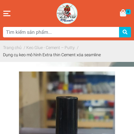
0
Trang chủ
/
Keo Glue - Cement – Putty
/
Dụng cụ keo mô hình Extra thin Cement xóa seamline