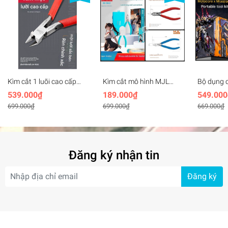
Kìm cắt 1 luõi cao cấp
Kìm cắt mô hình MJL
Bộ dụng 
Ustar UA-91580 Thin-
model 1942 1710 1711
Hobby M
539.000₫
189.000₫
549.000
bladed Single-edged
1712 Cutting Pliers
NUCLEAR 
699.000₫
699.000₫
669.000₫
Carbon Steel Cutting
Single blade Cutter
Kit (kìm, d
Pliers Ultimate
Đăng ký nhận tin
Đăng ký