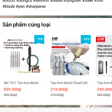
MS052 #dungcu #Mohinh #blade #tungsten #steel #thin
#blade #pen #sharpener
Sản phẩm cùng loại
- 15%
- 22%
Set 7in1 Tạo line detail
Tạo line detail Chisel lưỡi
Tạo line d
Chisel lưỡi câu
câu KURAKAWA 0.1-
1.0mm 
839.000₫
219.000₫
299.000
KURAKAWA ET9 Hook
1.0mm ET9 Hook Line
Master En
989.000₫
279.000₫
389.000₫
Line Knife 0.1-0.5 +
Knife + cán
Pro + Cá
Handle + Masking