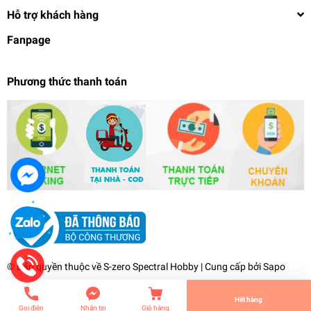
Hỗ trợ khách hàng
Fanpage
Phương thức thanh toán
Dụng cụ dao mô hình kĩ thuật MS052 lưỡi bút cắt
masking tungsten steel thin blade 45°/60° pen
sharpener
99.000₫
undefined
© Bản quyền thuộc về
S-zero Spectral Hobby
| Cung cấp bởi
Sapo
Tiến Hành Thanh Toán
Hết hàng
Gọi điện
Nhắn tin
Giỏ hàng