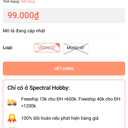
Tình trạng:
Hết hàng
99.000₫
Mô tả đang cập nhật
Loại:
MS052-60°
MS052-45°
HẾT HÀNG
Chỉ có ở Spectral Hobby:
Freeship 15k cho ĐH >600k. Freeship 40k cho ĐH
>1200k
100% bồi hoàn nếu phát hiện hàng giả