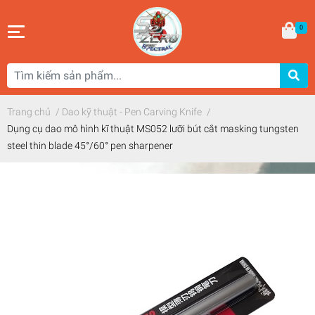
0
Trang chủ
/
Dao kỹ thuật - Pen Carving Knife
/
Dụng cụ dao mô hình kĩ thuật MS052 lưỡi bút cắt masking tungsten
steel thin blade 45°/60° pen sharpener