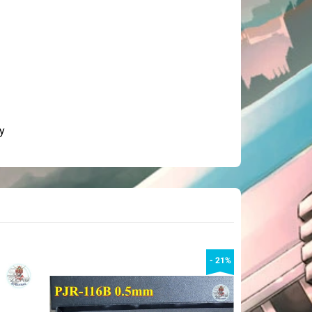
y
- 21%