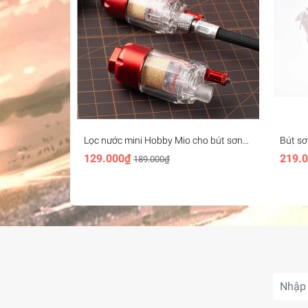
Lọc nước mini Hobby Mio cho bút sơn
Bút sơ
airbrush size 1/8 Filter Air & Water
marke
129.000₫
219.
189.000₫