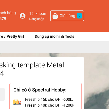
hách hàng
Tài khoản
Giỏ hàng
0
479
Đăng nhập
re / Pretty Girl
Dụng cụ mô hình Tools
king template Metal
24
Chỉ có ở Spectral Hobby:
Freeship 15k cho ĐH >600k.
Freeship 40k cho ĐH >1200k