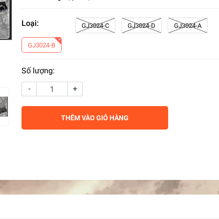
Loại:
GJ3024-C
GJ3024-D
GJ3024-A
GJ3024-B
Số lượng:
-
+
THÊM VÀO GIỎ HÀNG