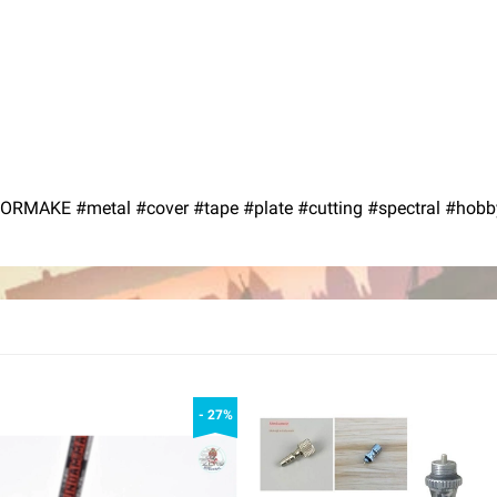
MAKE #metal #cover #tape #plate #cutting #spectral #hobb
- 27%