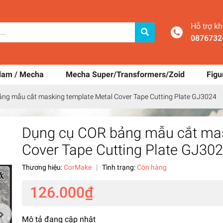
Hỗ trợ k
0876732
dam / Mecha
Mecha Super/Transformers/Zoid
Figu
ng mẫu cắt masking template Metal Cover Tape Cutting Plate GJ3024
Dụng cụ COR bảng mẫu cắt mas
Cover Tape Cutting Plate GJ30
Thương hiệu:
CorMake
|
Tình trạng:
Còn hàng
126.000₫
Mô tả đang cập nhật