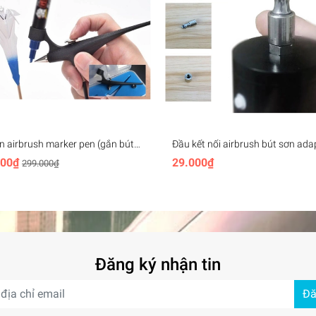
n airbrush marker pen (gắn bút
Đầu kết nối airbrush bút sơn ada
r)
joint air pump
000₫
29.000₫
299.000₫
Đăng ký nhận tin
Đă