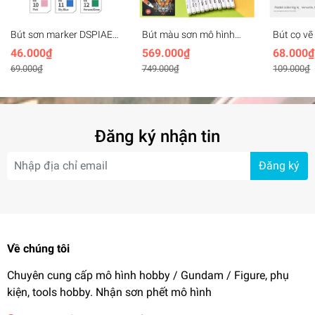
Bút sơn marker DSPIAE
Bút màu sơn mô hình
Bút cọ vẽ
MK Soft Tip draw brush
đầu cọ mềm Acrylic
hand dra
46.000₫
569.000₫
68.000₫
Basic mecha color
Marker Doloha (Basic,
function 
69.000₫
749.000₫
109.000₫
Acrylic Water-based
Metallic Color Series)
coloring 
Hobby Mi
Đăng ký nhận tin
Đăng ký
Về chúng tôi
Chuyên cung cấp mô hình hobby / Gundam / Figure, phụ
kiện, tools hobby. Nhận sơn phết mô hình