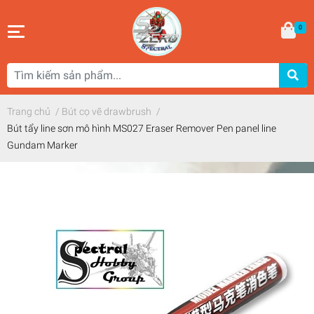
0
Trang chủ
/
Bút cọ vẽ drawbrush
/
Bút tẩy line sơn mô hình MS027 Eraser Remover Pen panel line
Gundam Marker