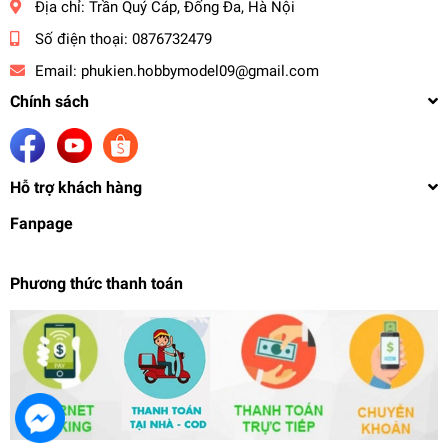
Địa chỉ:
Trần Quý Cáp, Đống Đa, Hà Nội
Số điện thoại:
0876732479
Email:
phukien.hobbymodel09@gmail.com
Chính sách
Hỗ trợ khách hàng
Fanpage
Phương thức thanh toán
Bút tẩy line sơn mô hình MS027 Eraser Remover