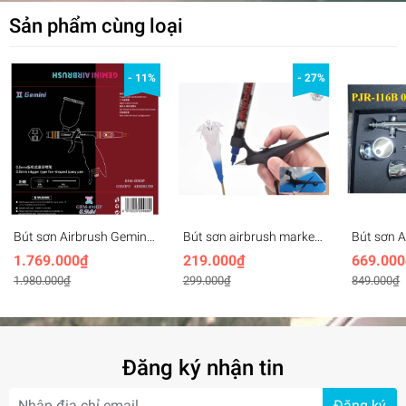
Sản phẩm cùng loại
- 11%
- 27%
Bút sơn Airbrush Gemini
Bút sơn airbrush marker
Bút sơn A
Gem-001GP 0.5mm
pen (gắn bút marker)
116B 0.5
1.769.000₫
219.000₫
669.000
trigger fan-shaped spray
gun
1.980.000₫
299.000₫
849.000₫
pen
Đăng ký nhận tin
Đăng ký