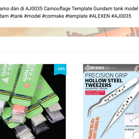
camo dàn di AJ0035 Camouflage Template Gundam tank model C
dam #tank #model #cormake #template #ALEXEN #AJ0035
- 24%