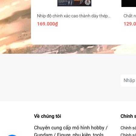
Nhíp độ chính xác cao thành dày thép
Chất n
không gỉ Stedi Thick-walled Strong
Epoxy
169.000₫
129.
Precision Tweezers
Về chúng tôi
Chính 
Chuyên cung cấp mô hình hobby /
Chính s
Gundam / Figure, phụ kiện, tools
Chính s