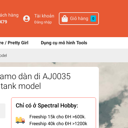
hách hàng
Tài khoản
Giỏ hàng
0
479
Đăng nhập
re / Pretty Girl
Dụng cụ mô hình Tools
odel
camo dàn di AJ0035
tank model
Chỉ có ở Spectral Hobby:
Freeship 15k cho ĐH >600k.
Freeship 40k cho ĐH >1200k