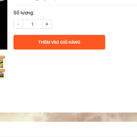
Số lượng:
-
+
THÊM VÀO GIỎ HÀNG