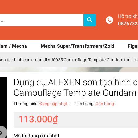
Hỗ trợ k
0876732
dam / Mecha
Mecha Super/Transformers/Zoid
Figu
ơn tạo hình camo dàn di AJ0035 Camouflage Template Gundam tank m
Dụng cụ ALEXEN sơn tạo hình 
Camouflage Template Gundam 
Thương hiệu:
Đang cập nhật
|
Tình trạng:
Còn hàng
113.000₫
Mô tả đang cập nhật