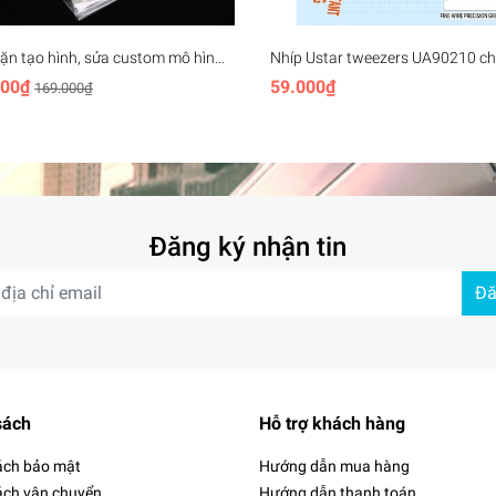
ặn tạo hình, sửa custom mô hình
Nhíp Ustar tweezers UA90210 c
 Putty AB SNDME
tĩnh điện, độ chính xác cao Anti-s
000₫
59.000₫
169.000₫
High Precision
Đăng ký nhận tin
Đă
sách
Hỗ trợ khách hàng
ách bảo mật
Hướng dẫn mua hàng
ách vận chuyển
Hướng dẫn thanh toán