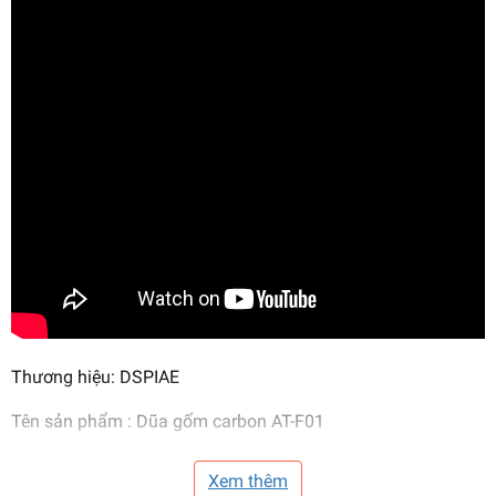
Thương hiệu: DSPIAE
Tên sản phẩm : Dũa gốm carbon AT-F01
(Sản phẩm gồm 1 giũa sứ carbon, 1 chổi lau chống tĩnh
Xem thêm
điện)