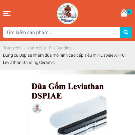
0
Trang chủ
/
Nhám dũa - File Sanding
/
Dụng cụ Dspiae nhám dũa mô hình cao cấp siêu mịn Dspiae AT-F01
Leviathan Grinding Ceramic