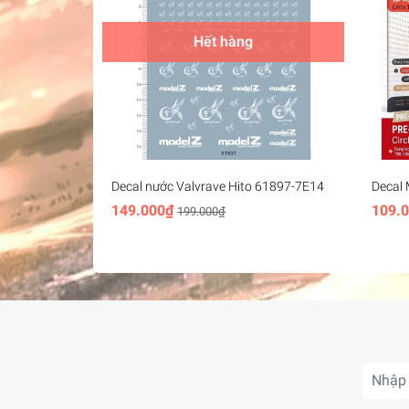
Hết hàng
Decal nước Valvrave Hito 61897-7E14
Decal 
Hobby 
149.000₫
109.
199.000₫
Round