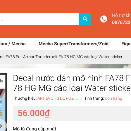
Hỗ trợ k
0876732
dam / Mecha
Mecha Super/Transformers/Zoid
Figu
nh FA78 Full Armor Thunderbolt FA-78 HG MG các loại Water sticker
Decal nước dán mô hình FA78 Fu
78 HG MG các loại Water sticke
Thương hiệu:
ART EVO FS DL POZ ...
|
Tình trạng:
Còn hàng
56.000₫
Mô tả đang cập nhật