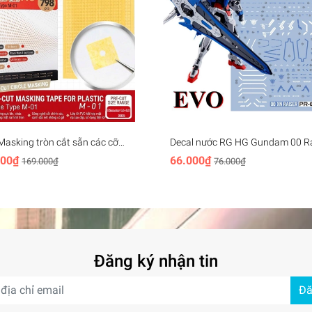
Masking tròn cắt sẵn các cỡ
Decal nước RG HG Gundam 00 Ra
Mio Pre-cut Masking Paper
XN 7s Seven sword 00R 007S Wa
000₫
66.000₫
169.000₫
76.000₫
 M01
sticker các loại
Đăng ký nhận tin
Đă