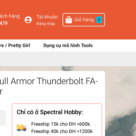
hách hàng
Tài khoản
Giỏ hàng
0
479
Đăng nhập
re / Pretty Girl
Dụng cụ mô hình Tools
ll Armor Thunderbolt FA-
r
Chỉ có ở Spectral Hobby:
Freeship 15k cho ĐH >600k.
Freeship 40k cho ĐH >1200k