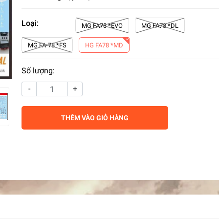
Loại:
MG FA78 *EVO
MG FA78 *DL
MG FA-78 *FS
HG FA78 *MD
Số lượng:
-
+
THÊM VÀO GIỎ HÀNG