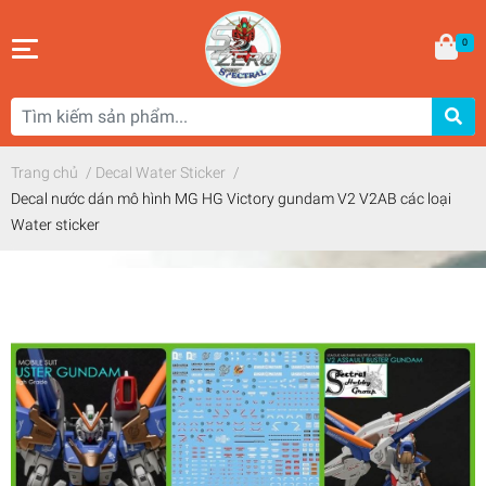
0
Trang chủ
/
Decal Water Sticker
/
Decal nước dán mô hình MG HG Victory gundam V2 V2AB các loại
Water sticker