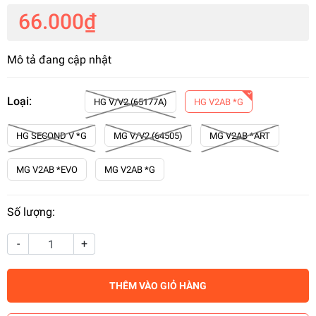
66.000₫
Mô tả đang cập nhật
Loại:
HG V/V2 (65177A)
HG V2AB *G
HG SECOND V *G
MG V/V2 (64505)
MG V2AB *ART
MG V2AB *EVO
MG V2AB *G
Số lượng:
-
+
THÊM VÀO GIỎ HÀNG