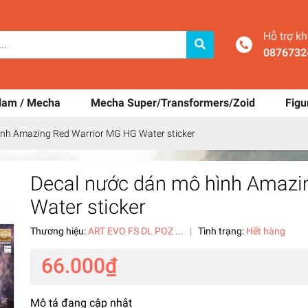
Hỗ trợ k
0876732
dam / Mecha
Mecha Super/Transformers/Zoid
Figu
ình Amazing Red Warrior MG HG Water sticker
Decal nước dán mô hình Amazi
Water sticker
Thương hiệu:
ART EVO FS DL POZ ...
|
Tình trạng:
Hết hàng
66.000₫
Mô tả đang cập nhật