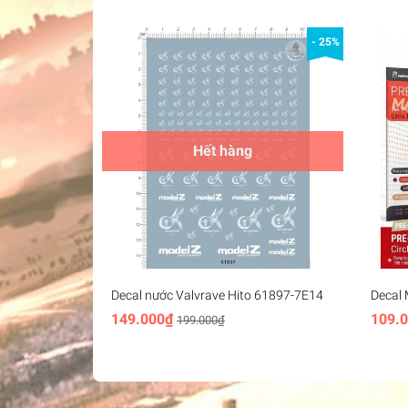
- 25%
Hết hàng
Decal nước Valvrave Hito 61897-7E14
Decal 
Hobby 
149.000₫
109.
199.000₫
Round