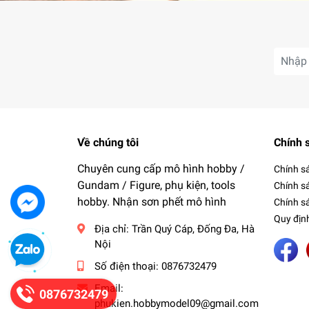
Về chúng tôi
Chính 
Chuyên cung cấp mô hình hobby /
Chính s
Gundam / Figure, phụ kiện, tools
Chính s
hobby. Nhận sơn phết mô hình
Chính sá
Quy địn
Địa chỉ:
Trần Quý Cáp, Đống Đa, Hà
Nội
Số điện thoại:
0876732479
Email:
0876732479
phukien.hobbymodel09@gmail.com