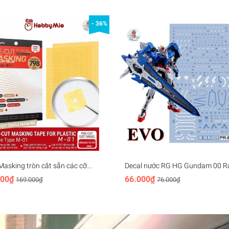
- 36%
Masking tròn cắt sẵn các cỡ
Decal nước RG HG Gundam 00 Ra
Mio Pre-cut Masking Paper
XN 7s Seven sword 00R 007S Wa
000₫
66.000₫
169.000₫
76.000₫
 M01
sticker các loại