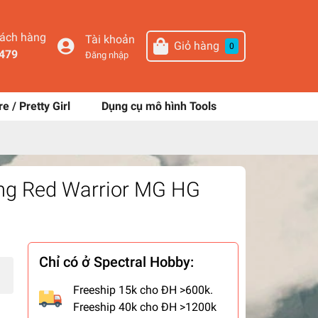
hách hàng
Tài khoản
Giỏ hàng
0
479
Đăng nhập
re / Pretty Girl
Dụng cụ mô hình Tools
ng Red Warrior MG HG
Chỉ có ở Spectral Hobby:
Freeship 15k cho ĐH >600k.
Freeship 40k cho ĐH >1200k