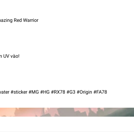
azing Red Warrior
èn UV vào!
ater #sticker #MG #HG #RX78 #G3 #Origin #FA78