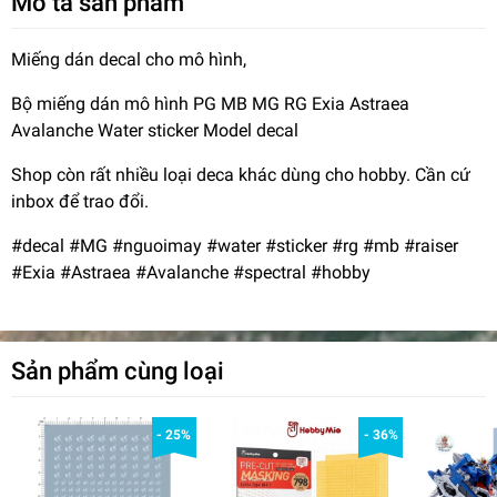
Mô tả sản phẩm
Miếng dán decal cho mô hình,
Bộ miếng dán mô hình PG MB MG RG Exia Astraea
Avalanche Water sticker Model decal
Shop còn rất nhiều loại deca khác dùng cho hobby. Cần cứ
inbox để trao đổi.
#decal #MG #nguoimay #water #sticker #rg #mb #raiser
#Exia #Astraea #Avalanche #spectral #hobby
Sản phẩm cùng loại
- 25%
- 36%