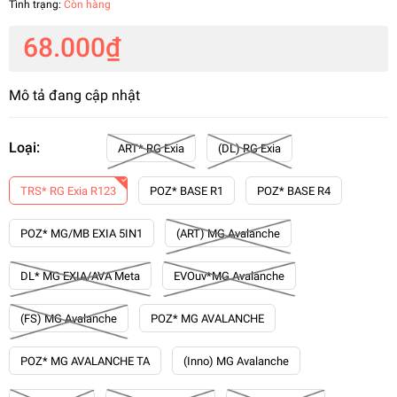
Tình trạng:
Còn hàng
68.000₫
Mô tả đang cập nhật
Loại:
ART* RG Exia
(DL) RG Exia
TRS* RG Exia R123
POZ* BASE R1
POZ* BASE R4
POZ* MG/MB EXIA 5IN1
(ART) MG Avalanche
DL* MG EXIA/AVA Meta
EVOuv*MG Avalanche
(FS) MG Avalanche
POZ* MG AVALANCHE
POZ* MG AVALANCHE TA
(Inno) MG Avalanche