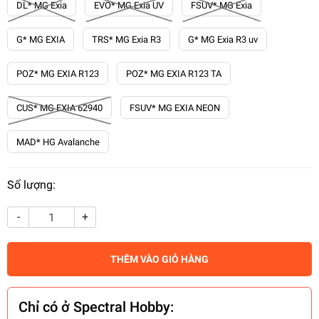
DL* MG Exia
EVO* MG Exia UV
FSUV* MG Exia
G* MG EXIA
TRS* MG Exia R3
G* MG Exia R3 uv
POZ* MG EXIA R123
POZ* MG EXIA R123 TA
CUS* MG EXIA 62940
FSUV* MG EXIA NEON
MAD* HG Avalanche
Số lượng:
-
+
THÊM VÀO GIỎ HÀNG
Chỉ có ở Spectral Hobby: