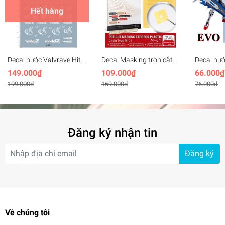
Hết hàng
Decal nước Valvrave Hito
Decal Masking tròn cắt
Decal nư
61897-7E14
sẵn các cỡ Hobby Mio
Gundam 0
149.000₫
109.000₫
66.000₫
Pre-cut Masking Paper
Seven sw
199.000₫
169.000₫
76.000₫
Round M01
Water sti
Đăng ký nhận tin
Đăng ký
Về chúng tôi