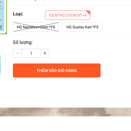
Loại:
FSUV*HG STEIN NT+A
HG Narrative+Stein *FS
HG Gustav Karl *FS
Số lượng:
-
+
THÊM VÀO GIỎ HÀNG