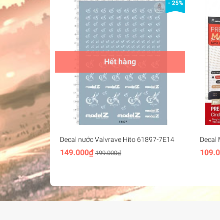
- 25%
Hết hàng
Decal nước Valvrave Hito 61897-7E14
Decal 
Hobby 
149.000₫
109.
199.000₫
Round