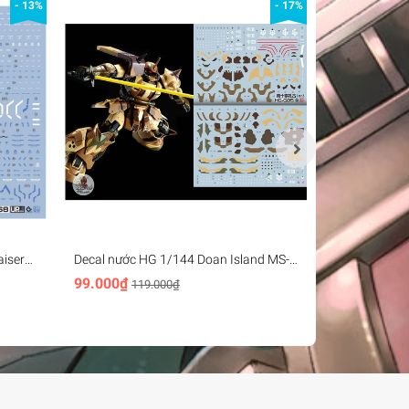
- 13%
- 17%
iser
Decal nước HG 1/144 Doan Island MS-
Decal nước 
ter
06GD High Mobility Zaku 3in1
loại phantom
99.000₫
88.000₫
119.000₫
Water sticker