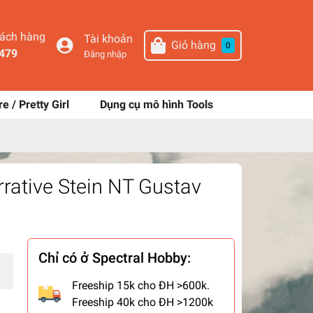
hách hàng
Tài khoản
Giỏ hàng
0
479
Đăng nhập
re / Pretty Girl
Dụng cụ mô hình Tools
rative Stein NT Gustav
Chỉ có ở Spectral Hobby:
Freeship 15k cho ĐH >600k.
Freeship 40k cho ĐH >1200k