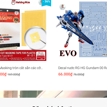
- 36%
Masking tròn cắt sẵn các cỡ
Decal nước RG HG Gundam 00 Ra
Mio Pre-cut Masking Paper
XN 7s Seven sword 00R 007S Wa
000₫
66.000₫
169.000₫
76.000₫
 M01
sticker các loại