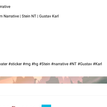
rative
arrative | Stein NT | Gustav Karl
er #sticker #mg #hg #Stein #narrative #NT #Gustav #Karl