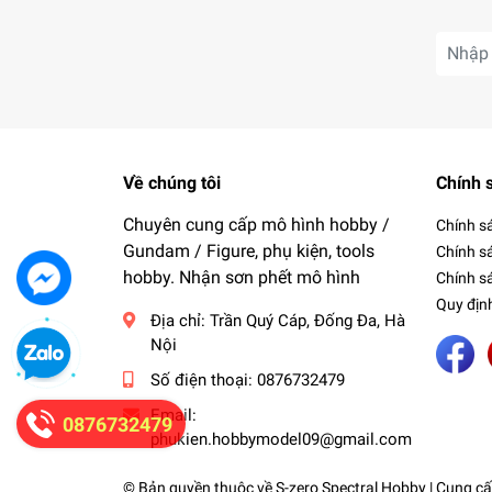
Về chúng tôi
Chính 
Chuyên cung cấp mô hình hobby /
Chính s
Gundam / Figure, phụ kiện, tools
Chính s
hobby. Nhận sơn phết mô hình
Chính sá
Quy địn
Địa chỉ:
Trần Quý Cáp, Đống Đa, Hà
Nội
Số điện thoại:
0876732479
Email:
0876732479
phukien.hobbymodel09@gmail.com
© Bản quyền thuộc về
S-zero Spectral Hobby
| Cung cấ