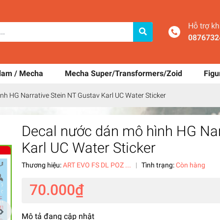
Hỗ trợ k
0876732
dam / Mecha
Mecha Super/Transformers/Zoid
Figu
nh HG Narrative Stein NT Gustav Karl UC Water Sticker
Decal nước dán mô hình HG Nar
Karl UC Water Sticker
Thương hiệu:
ART EVO FS DL POZ ...
|
Tình trạng:
Còn hàng
70.000₫
Mô tả đang cập nhật