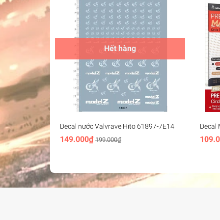
Hết hàng
Decal nước Valvrave Hito 61897-7E14
Decal 
Hobby 
149.000₫
109.
199.000₫
Round