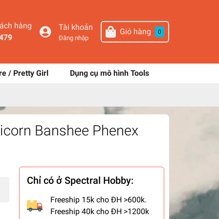
hách hàng
Tài khoản
Giỏ hàng
0
479
Đăng nhập
re / Pretty Girl
Dụng cụ mô hình Tools
Unicorn Banshee Phenex
Chỉ có ở Spectral Hobby:
Freeship 15k cho ĐH >600k.
Freeship 40k cho ĐH >1200k