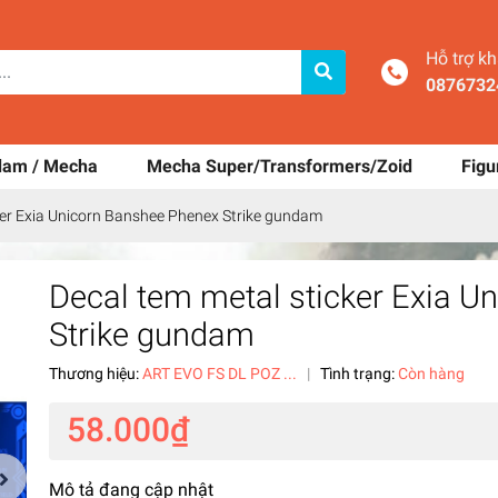
Hỗ trợ k
0876732
dam / Mecha
Mecha Super/Transformers/Zoid
Figu
ker Exia Unicorn Banshee Phenex Strike gundam
Decal tem metal sticker Exia 
Strike gundam
Thương hiệu:
ART EVO FS DL POZ ...
|
Tình trạng:
Còn hàng
58.000₫
Mô tả đang cập nhật