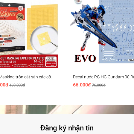
Masking tròn cắt sẵn các cỡ
Decal nước RG HG Gundam 00 Ra
Mio Pre-cut Masking Paper
XN 7s Seven sword 00R 007S Wa
000₫
66.000₫
169.000₫
76.000₫
 M01
sticker các loại
Đăng ký nhận tin