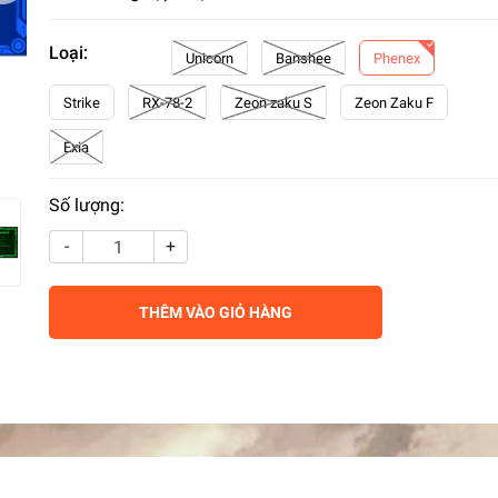
Loại:
Unicorn
Banshee
Phenex
Strike
RX-78-2
Zeon zaku S
Zeon Zaku F
Exia
Số lượng:
-
+
THÊM VÀO GIỎ HÀNG