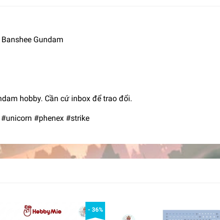
rn Banshee Gundam
ndam hobby. Cần cứ inbox để trao đổi.
 #unicorn #phenex #strike
- 36%