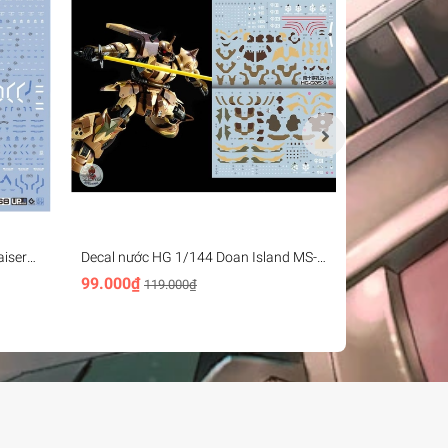
iser
Decal nước HG 1/144 Doan Island MS-
Decal nước 
ter
06GD High Mobility Zaku 3in1
loại phantom
99.000₫
88.000₫
119.000₫
Water sticker