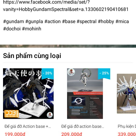
https://www.facebook.com/media/set/?
vanity=HobbyGundamSpectral&set=a.1330602190410681
#gundam #gunpla #action #base #spectral #hobby #mica
#dochoi #mohinh
Sản phẩm cùng loại
- 20%
- 25%
Đế giá đỡ Action base +
Đế giá đỡ action base
Phụ kiện
SERAPHIM FEATHER
mica cho MG Glory
Snow Whit
199.000₫
209.000₫
339.000