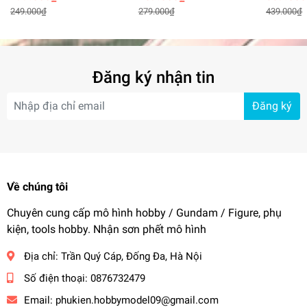
Effect cho Wing Zero MG
Stargazer gundam
+ Action
249.000₫
279.000₫
439.000₫
MGSD HG RG - DDB
Wing EW
model
Đăng ký nhận tin
Đăng ký
Về chúng tôi
Chuyên cung cấp mô hình hobby / Gundam / Figure, phụ
kiện, tools hobby. Nhận sơn phết mô hình
Địa chỉ:
Trần Quý Cáp, Đống Đa, Hà Nội
Số điện thoại:
0876732479
Email:
phukien.hobbymodel09@gmail.com