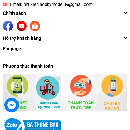
Email:
phukien.hobbymodel09@gmail.com
Chính sách
Hỗ trợ khách hàng
Fanpage
Phương thức thanh toán
Đế xoay Base xoay Display stand rotating
platform VT127 VT130 rotate Turntable chụp sản
phẩm mô hình
210.000₫