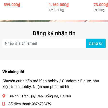
bày mô hình với led trần
Base CG Set 10 bộ
stand Wi
599.000₫
1.169.000₫
73.000₫
có cửa mở - display box
gundam Hangar
aerial 1/
Tốc độ: 40s / 1 vòng
1.299.000₫
89.000₫
with light openable door
FLOATIN
effect
Khả năng chịu tải: 10kg
#dungcu #mohinh #gundam #gunpla #base #rotating
Đăng ký nhận tin
#display #stand
Đăng ký
Về chúng tôi
Chuyên cung cấp mô hình hobby / Gundam / Figure, phụ
kiện, tools hobby. Nhận sơn phết mô hình
Địa chỉ:
Trần Quý Cáp, Đống Đa, Hà Nội
Số điện thoại:
0876732479