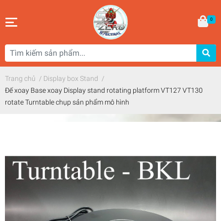
0
Trang chủ
/
Display box Stand
/
Đế xoay Base xoay Display stand rotating platform VT127 VT130
rotate Turntable chụp sản phẩm mô hình