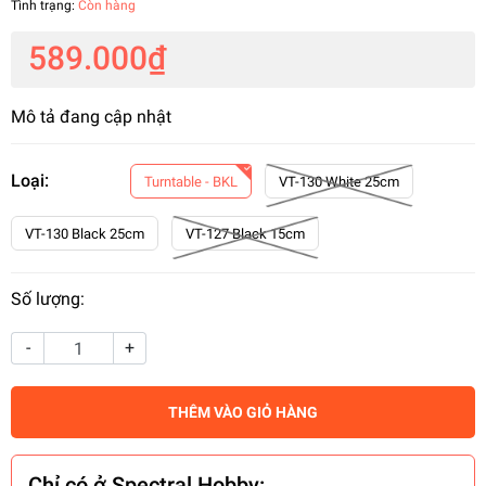
Tình trạng:
Còn hàng
589.000₫
Mô tả đang cập nhật
Loại:
Turntable - BKL
VT-130 White 25cm
VT-130 Black 25cm
VT-127 Black 15cm
Số lượng:
-
+
THÊM VÀO GIỎ HÀNG
Chỉ có ở Spectral Hobby: