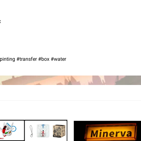
x
nting #transfer #box #water