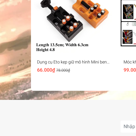
Dụng cụ Eto kẹp giữ mô hình Mini bench
Móc k
vise plastic
Head K
66.000₫
99.0
78.000₫
freedom