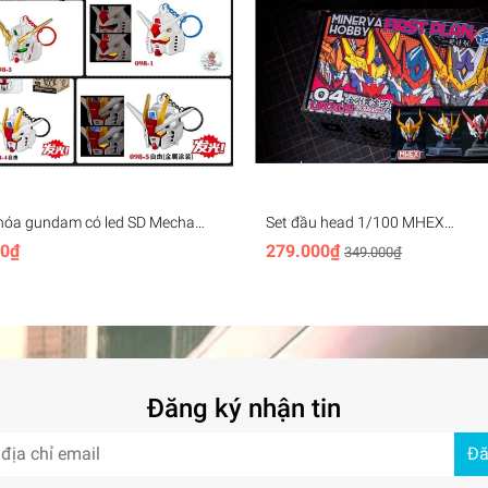
hóa gundam có led SD Mecha
Set đầu head 1/100 MHEX
ey Chain (rx78, unicorn,
HEADMASTER Vajra 04 Barbato
00₫
279.000₫
349.000₫
, aerial,..)
Wolverine - Minerva (+led)
Đăng ký nhận tin
Đă