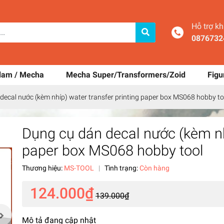
Hỗ trợ k
0876732
dam / Mecha
Mecha Super/Transformers/Zoid
Figu
decal nước (kèm nhíp) water transfer printing paper box MS068 hobby to
Dụng cụ dán decal nước (kèm nhí
paper box MS068 hobby tool
Thương hiệu:
MS-TOOL
|
Tình trạng:
Còn hàng
124.000₫
139.000₫
Mô tả đang cập nhật