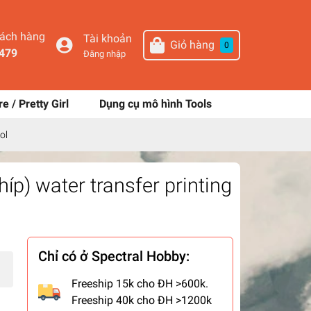
hách hàng
Tài khoản
Giỏ hàng
0
479
Đăng nhập
re / Pretty Girl
Dụng cụ mô hình Tools
ol
p) water transfer printing
Chỉ có ở Spectral Hobby:
Freeship 15k cho ĐH >600k.
Freeship 40k cho ĐH >1200k