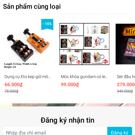
Sản phẩm cùng loại
- 15%
Dụng cụ Eto kẹp giữ mô
Móc khóa gundam có led
Set đầu 
hình Mini bench vise
SD Mecha Head Key
MHEX H
66.000₫
99.000₫
279.000
plastic
Chain (rx78, unicorn,
Vajra 04
78.000₫
349.000₫
freedom, aerial,..)
Wolverine
(+led)
Đăng ký nhận tin
Đăng ký